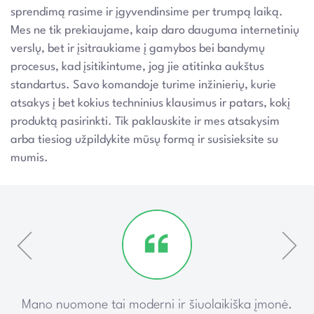
sprendimą rasime ir įgyvendinsime per trumpą laiką.
Mes ne tik prekiaujame, kaip daro dauguma internetinių
verslų, bet ir įsitraukiame į gamybos bei bandymų
procesus, kad įsitikintume, jog jie atitinka aukštus
standartus. Savo komandoje turime inžinierių, kurie
atsakys į bet kokius techninius klausimus ir patars, kokį
produktą pasirinkti. Tik paklauskite ir mes atsakysim
arba tiesiog užpildykite mūsų formą ir susisieksite su
mumis.
ką
Mano nuomone tai moderni ir šiuolaikiška įmonė.
P