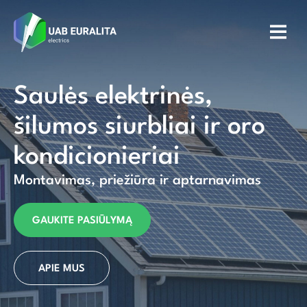
Saulės elektrinės,
šilumos siurbliai ir oro
kondicionieriai
Montavimas, priežiūra ir aptarnavimas
GAUKITE PASIŪLYMĄ
APIE MUS