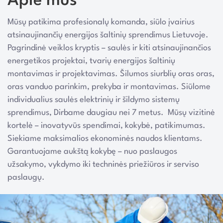
Apie mus
Mūsų patikima profesionalų komanda, siūlo įvairius
atsinaujinančių energijos šaltinių sprendimus Lietuvoje.
Pagrindinė veiklos kryptis – saulės ir kiti atsinaujinančios
energetikos projektai, tvarių energijos šaltinių
montavimas ir projektavimas. Šilumos siurblių oras oras,
oras vanduo parinkim, prekyba ir montavimas. Siūlome
individualius saulės elektrinių ir šildymo sistemų
sprendimus, Dirbame daugiau nei 7 metus. Mūsų vizitinė
kortelė – inovatyvūs spendimai, kokybė, patikimumas.
Siekiame maksimalios ekonominės naudos klientams.
Garantuojame aukštą kokybę – nuo paslaugos
užsakymo, vykdymo iki techninės priežiūros ir serviso
paslaugų.