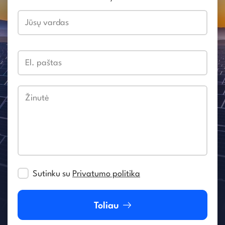
Jūsų vardas
El. paštas
Žinutė
Sutinku su
Privatumo politika
Toliau