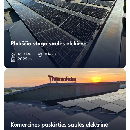
Plokščio
stogo
Plokščio stogo saulės elekirnė
saulės
16.3 kW
Vilnius
2025 m.
elekirnė
Komercinės
paskirties
Komercinės paskirties saulės elektrinė