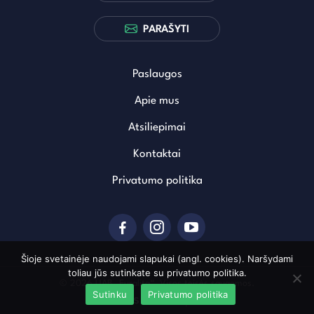
PARAŠYTI
Paslaugos
Apie mus
Atsiliepimai
Kontaktai
Privatumo politika
Šioje svetainėje naudojami slapukai (angl. cookies). Naršydami
toliau jūs sutinkate su privatumo politika.
© 2026 UAB „Euralita“. Visos teisės saugomos.
Sutinku
Privatumo politika
Sukurta: