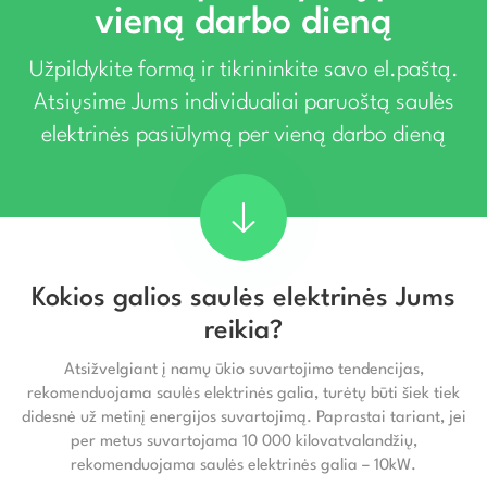
vieną darbo dieną
Užpildykite formą ir tikrininkite savo el.paštą.
Atsiųsime Jums individualiai paruoštą saulės
elektrinės pasiūlymą per vieną darbo dieną
Kokios galios saulės elektrinės Jums
reikia?
Atsižvelgiant į namų ūkio suvartojimo tendencijas,
rekomenduojama saulės elektrinės galia, turėtų būti šiek tiek
didesnė už metinį energijos suvartojimą. Paprastai tariant, jei
per metus suvartojama 10 000 kilovatvalandžių,
rekomenduojama saulės elektrinės galia – 10kW.