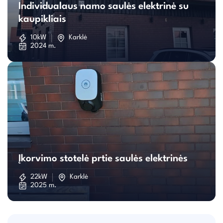
Individualaus namo saulės elektrinė su
namo
kaupikliais
saulės
10kW
Karklė
2024 m.
elektrinė
su
kaupikliais
Įkorvimo
stotelė
Įkorvimo stotelė prtie saulės elektrinės
prtie
22kW
Karklė
2025 m.
saulės
elektrinės