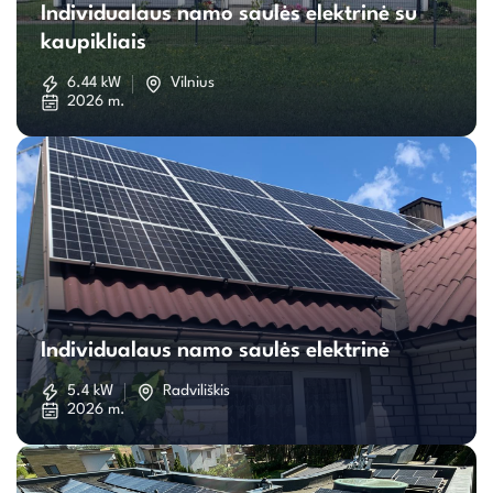
Individualaus namo saulės elektrinė su
namo
kaupikliais
saulės
6.44 kW
Vilnius
2026 m.
elektrinė
su
kaupikliais
Individualaus
namo
Individualaus namo saulės elektrinė
saulės
5.4 kW
Radviliškis
2026 m.
elektrinė