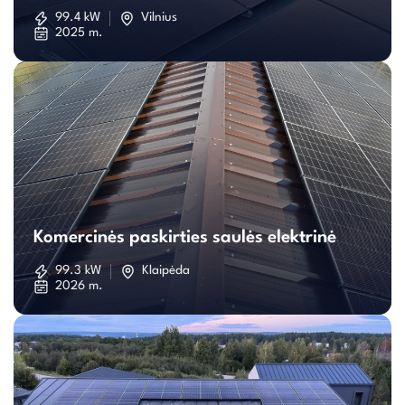
saulės
99.4 kW
Vilnius
2025 m.
elektrinė
Komercinės
paskirties
Komercinės paskirties saulės elektrinė
saulės
99.3 kW
Klaipėda
2026 m.
elektrinė