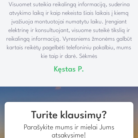
Visuomet suteikia reikalingą informaciją, suderina
e
atvykimo laiką ir kaip nekeista šiais laikais į kiemą
įvažiuoja montuotojai numatytu laiku. Įrengiant
elektrinę ir konsultuojant, visuome suteikė tikslią ir
reikalingą informaciją. Vyresniems žmonėms galbūt
kartais reikėtų pagelbėti telefoniniu pokalbiu, mums
kie taip ir darė. Sėkmės
Kęstas P.
Turite klausimų?
Parašykite mums ir mielai Jums
atsakysime!