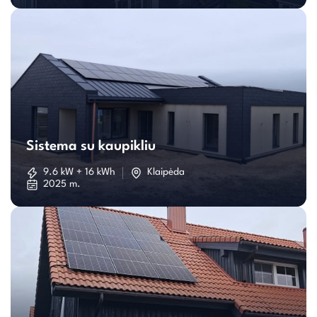
Sistema
su
Sistema su kaupikliu
kaupikliu
9.6 kW + 16 kWh
Klaipėda
2025 m.
Individualaus