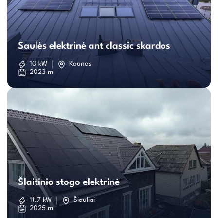
Saulės
elektrinė
Saulės elektrinė ant classic skardos
ant
10 kW
Kaunas
2023 m.
classic
skardos
Šlaitinio
stogo
Šlaitinio stogo elektrinė
elektrinė
11.7 kW
Šiauliai
2025 m.