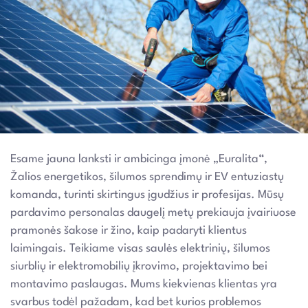
Esame jauna lanksti ir ambicinga įmonė „Euralita“,
Žalios energetikos, šilumos sprendimų ir EV entuziastų
komanda, turinti skirtingus įgudžius ir profesijas. Mūsų
pardavimo personalas daugelį metų prekiauja įvairiuose
pramonės šakose ir žino, kaip padaryti klientus
laimingais. Teikiame visas saulės elektrinių, šilumos
siurblių ir elektromobilių įkrovimo, projektavimo bei
montavimo paslaugas. Mums kiekvienas klientas yra
svarbus todėl pažadam, kad bet kurios problemos