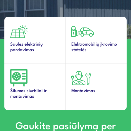
Saulės elektrinių
Elektromobilių įkrovimo
pardavimas
stotelės
Šilumos siurbliai ir
Montavimas
montavimas
Gaukite pasiūlymą per