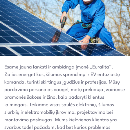
Esame jauna lanksti ir ambicinga įmonė „Euralita“,
Žalios energetikos, šilumos sprendimų ir EV entuziastų
komanda, turinti skirtingus įgudžius ir profesijas. Mūsų
pardavimo personalas daugelį metų prekiauja įvairiuose
pramonės šakose ir žino, kaip padaryti klientus
laimingais. Teikiame visas saulės elektrinių, šilumos
siurblių ir elektromobilių įkrovimo, projektavimo bei
montavimo paslaugas. Mums kiekvienas klientas yra
svarbus todėl pažadam, kad bet kurios problemos