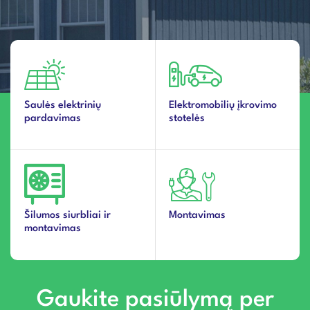
Saulės elektrinių
Elektromobilių įkrovimo
pardavimas
stotelės
Šilumos siurbliai ir
Montavimas
montavimas
Gaukite pasiūlymą per