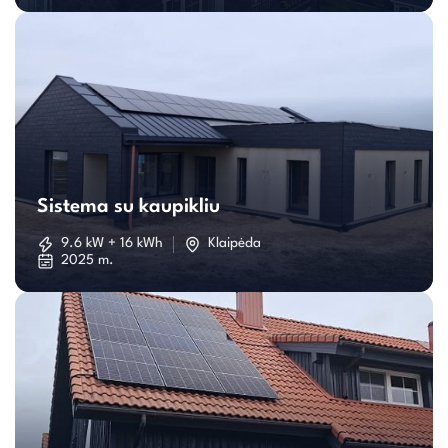
Sistema
su
Sistema su kaupikliu
kaupikliu
9.6 kW + 16 kWh
Klaipėda
2025 m.
Individualaus