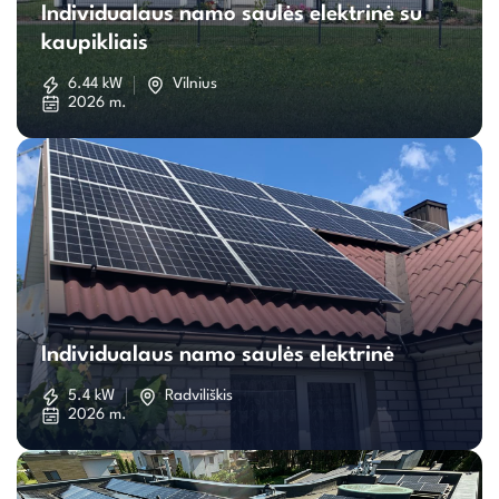
Individualaus namo saulės elektrinė su
namo
kaupikliais
saulės
6.44 kW
Vilnius
2026 m.
elektrinė
su
kaupikliais
Individualaus
namo
Individualaus namo saulės elektrinė
saulės
5.4 kW
Radviliškis
2026 m.
elektrinė