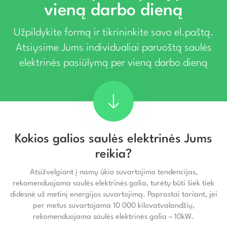
vieną darbo dieną
Užpildykite formą ir tikrininkite savo el.paštą.
Atsiųsime Jums individualiai paruoštą saulės
elektrinės pasiūlymą per vieną darbo dieną
Kokios galios saulės elektrinės Jums
reikia?
Atsižvelgiant į namų ūkio suvartojimo tendencijas,
rekomenduojama saulės elektrinės galia, turėtų būti šiek tiek
didesnė už metinį energijos suvartojimą. Paprastai tariant, jei
per metus suvartojama 10 000 kilovatvalandžių,
rekomenduojama saulės elektrinės galia – 10kW.