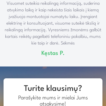
Visuomet suteikia reikalingą informaciją, suderina
e
atvykimo laiką ir kaip nekeista šiais laikais į kiemą
įvažiuoja montuotojai numatytu laiku. Įrengiant
elektrinę ir konsultuojant, visuome suteikė tikslią ir
reikalingą informaciją. Vyresniems žmonėms galbūt
kartais reikėtų pagelbėti telefoniniu pokalbiu, mums
kie taip ir darė. Sėkmės
Kęstas P.
Turite klausimų?
Parašykite mums ir mielai Jums
atsakysime!