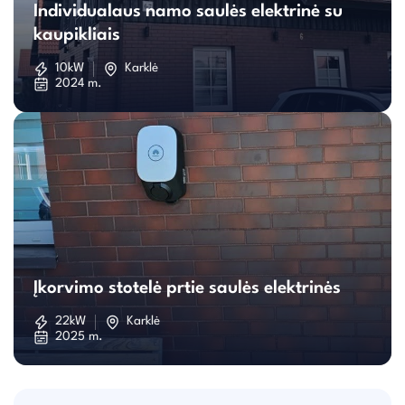
Individualaus namo saulės elektrinė su
namo
kaupikliais
saulės
10kW
Karklė
2024 m.
elektrinė
su
kaupikliais
Įkorvimo
stotelė
Įkorvimo stotelė prtie saulės elektrinės
prtie
22kW
Karklė
2025 m.
saulės
elektrinės