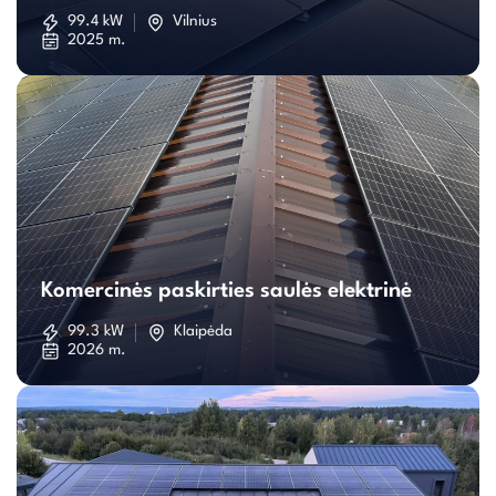
saulės
99.4 kW
Vilnius
2025 m.
elektrinė
Komercinės
paskirties
Komercinės paskirties saulės elektrinė
saulės
99.3 kW
Klaipėda
2026 m.
elektrinė