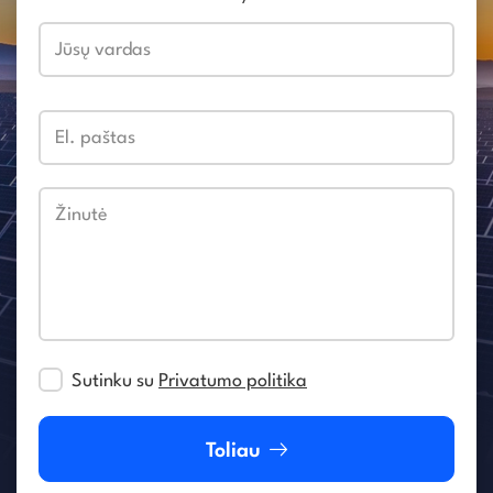
Jūsų vardas
El. paštas
Žinutė
Sutinku su
Privatumo politika
Toliau