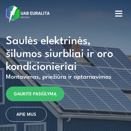
Saulės elektrinės,
šilumos siurbliai ir oro
kondicionieriai
Montavimas, priežiūra ir aptarnavimas
GAUKITE PASIŪLYMĄ
APIE MUS