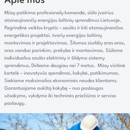
Apie mus
Mūsų patikima profesionalų komanda, siūlo įvairius
atsinaujinančių energijos šaltinių sprendimus Lietuvoje.
Pagrindinė veiklos kryptis – saulės ir kiti atsinaujinančios
energetikos projektai, tvarių energijos šaltinių
montavimas ir projektavimas. Šilumos siurblių oras oras,
oras vanduo parinkim, prekyba ir montavimas. Siūlome
individualius saulės elektrinių ir šildymo sistemų
sprendimus, Dirbame daugiau nei 7 metus. Mūsų vizitinė
kortelė – inovatyvūs spendimai, kokybė, patikimumas.
Siekiame maksimalios ekonominės naudos klientams.
Garantuojame aukštą kokybę – nuo paslaugos
užsakymo, vykdymo iki techninės priežiūros ir serviso
paslaugų.