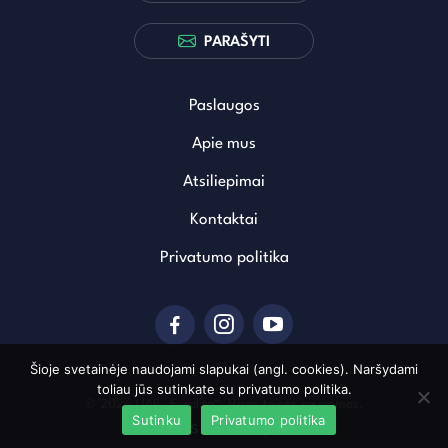
PARAŠYTI
Paslaugos
Apie mus
Atsiliepimai
Kontaktai
Privatumo politika
Šioje svetainėje naudojami slapukai (angl. cookies). Naršydami
toliau jūs sutinkate su privatumo politika.
© 2026 UAB „Euralita“. Visos teisės saugomos.
Sutinku
Privatumo politika
Sukurta: