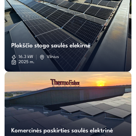
Plokščio
stogo
Plokščio stogo saulės elekirnė
saulės
16.3 kW
Vilnius
2025 m.
elekirnė
Komercinės
paskirties
Komercinės paskirties saulės elektrinė