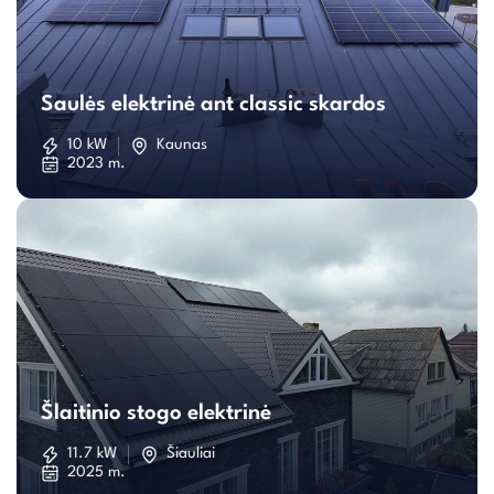
Saulės
elektrinė
Saulės elektrinė ant classic skardos
ant
10 kW
Kaunas
2023 m.
classic
skardos
Šlaitinio
stogo
Šlaitinio stogo elektrinė
elektrinė
11.7 kW
Šiauliai
2025 m.