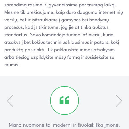
sprendimą rasime ir įgyvendinsime per trumpą laiką.
Mes ne tik prekiaujame, kaip daro dauguma internetinių
verslų, bet ir įsitraukiame į gamybos bei bandymų
procesus, kad įsitikintume, jog jie atitinka aukštus
standartus. Savo komandoje turime inžinierių, kurie
atsakys į bet kokius techninius klausimus ir patars, kokį
produktą pasirinkti. Tik paklauskite ir mes atsakysim
arba tiesiog užpildykite mūsų formą ir susisieksite su
mumis.
ką
Mano nuomone tai moderni ir šiuolaikiška įmonė.
P