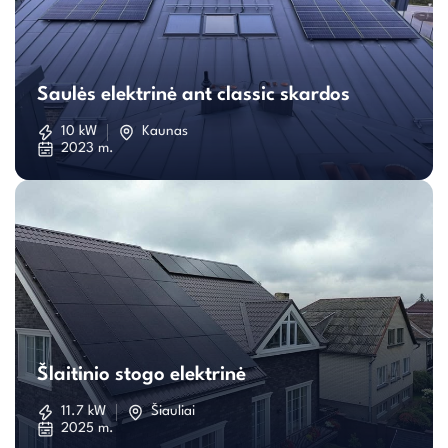
Saulės
elektrinė
Saulės elektrinė ant classic skardos
ant
10 kW
Kaunas
2023 m.
classic
skardos
Šlaitinio
stogo
Šlaitinio stogo elektrinė
elektrinė
11.7 kW
Šiauliai
2025 m.