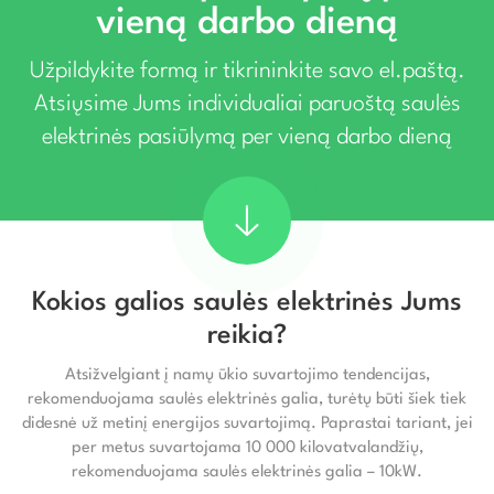
vieną darbo dieną
Užpildykite formą ir tikrininkite savo el.paštą.
Atsiųsime Jums individualiai paruoštą saulės
elektrinės pasiūlymą per vieną darbo dieną
Kokios galios saulės elektrinės Jums
reikia?
Atsižvelgiant į namų ūkio suvartojimo tendencijas,
rekomenduojama saulės elektrinės galia, turėtų būti šiek tiek
didesnė už metinį energijos suvartojimą. Paprastai tariant, jei
per metus suvartojama 10 000 kilovatvalandžių,
rekomenduojama saulės elektrinės galia – 10kW.