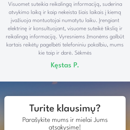
Visuomet suteikia reikalingą informaciją, suderina
e
atvykimo laiką ir kaip nekeista šiais laikais į kiemą
įvažiuoja montuotojai numatytu laiku. Įrengiant
elektrinę ir konsultuojant, visuome suteikė tikslią ir
reikalingą informaciją. Vyresniems žmonėms galbūt
kartais reikėtų pagelbėti telefoniniu pokalbiu, mums
kie taip ir darė. Sėkmės
Kęstas P.
Turite klausimų?
Parašykite mums ir mielai Jums
atsakysime!