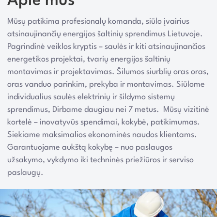
Apie mus
Mūsų patikima profesionalų komanda, siūlo įvairius
atsinaujinančių energijos šaltinių sprendimus Lietuvoje.
Pagrindinė veiklos kryptis – saulės ir kiti atsinaujinančios
energetikos projektai, tvarių energijos šaltinių
montavimas ir projektavimas. Šilumos siurblių oras oras,
oras vanduo parinkim, prekyba ir montavimas. Siūlome
individualius saulės elektrinių ir šildymo sistemų
sprendimus, Dirbame daugiau nei 7 metus. Mūsų vizitinė
kortelė – inovatyvūs spendimai, kokybė, patikimumas.
Siekiame maksimalios ekonominės naudos klientams.
Garantuojame aukštą kokybę – nuo paslaugos
užsakymo, vykdymo iki techninės priežiūros ir serviso
paslaugų.