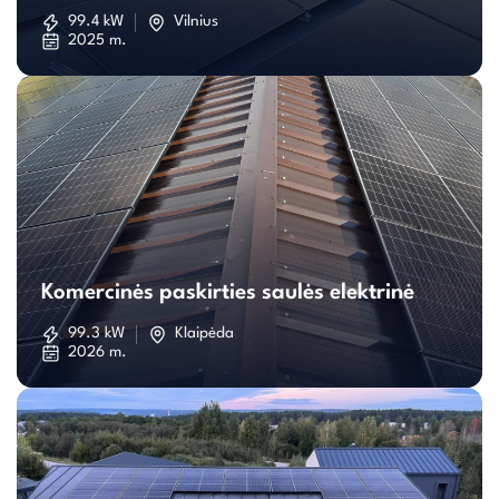
saulės
99.4 kW
Vilnius
2025 m.
elektrinė
Komercinės
paskirties
Komercinės paskirties saulės elektrinė
saulės
99.3 kW
Klaipėda
2026 m.
elektrinė