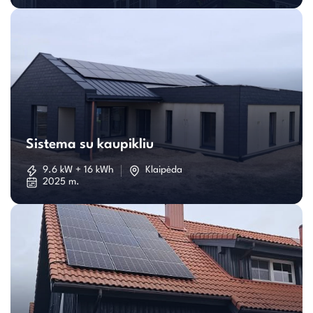
Sistema
su
Sistema su kaupikliu
kaupikliu
9.6 kW + 16 kWh
Klaipėda
2025 m.
Individualaus