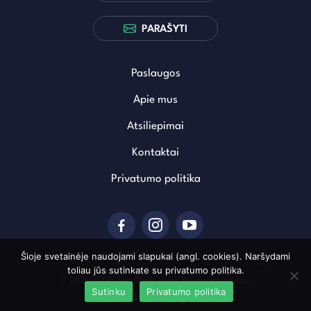
PARAŠYTI
Paslaugos
Apie mus
Atsiliepimai
Kontaktai
Privatumo politika
Šioje svetainėje naudojami slapukai (angl. cookies). Naršydami
toliau jūs sutinkate su privatumo politika.
© 2026 UAB „Euralita“. Visos teisės saugomos.
Sutinku
Privatumo politika
Sukurta: