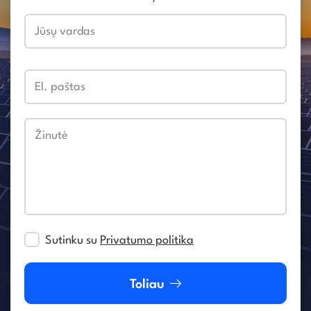
Jūsų vardas
El. paštas
Žinutė
Sutinku su
Privatumo politika
Toliau