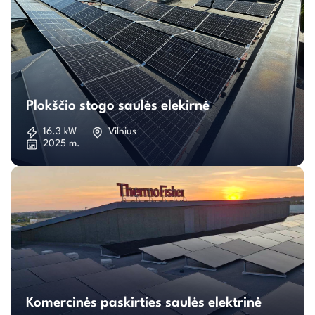
Plokščio
stogo
Plokščio stogo saulės elekirnė
saulės
16.3 kW
Vilnius
2025 m.
elekirnė
Komercinės
paskirties
Komercinės paskirties saulės elektrinė