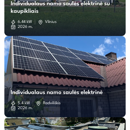
Individualaus namo saulės elektrinė su
namo
kaupikliais
saulės
6.44 kW
Vilnius
2026 m.
elektrinė
su
kaupikliais
Individualaus
namo
Individualaus namo saulės elektrinė
saulės
5.4 kW
Radviliškis
2026 m.
elektrinė