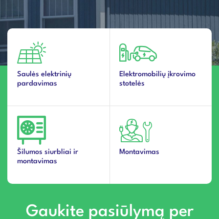
Saulės elektrinių
Elektromobilių įkrovimo
pardavimas
stotelės
Šilumos siurbliai ir
Montavimas
montavimas
Gaukite pasiūlymą per