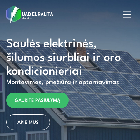
Saulės elektrinės,
šilumos siurbliai ir oro
kondicionieriai
Montavimas, priežiūra ir aptarnavimas
GAUKITE PASIŪLYMĄ
APIE MUS