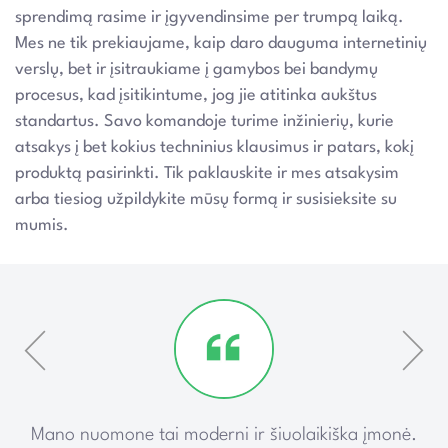
sprendimą rasime ir įgyvendinsime per trumpą laiką.
Mes ne tik prekiaujame, kaip daro dauguma internetinių
verslų, bet ir įsitraukiame į gamybos bei bandymų
procesus, kad įsitikintume, jog jie atitinka aukštus
standartus. Savo komandoje turime inžinierių, kurie
atsakys į bet kokius techninius klausimus ir patars, kokį
produktą pasirinkti. Tik paklauskite ir mes atsakysim
arba tiesiog užpildykite mūsų formą ir susisieksite su
mumis.
ką
Mano nuomone tai moderni ir šiuolaikiška įmonė.
P