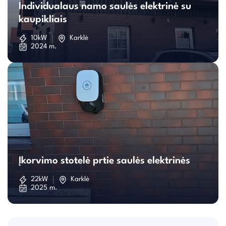
Individualaus namo saulės elektrinė su
namo
kaupikliais
saulės
10kW
Karklė
2024 m.
elektrinė
su
kaupikliais
Įkorvimo
stotelė
Įkorvimo stotelė prtie saulės elektrinės
prtie
22kW
Karklė
2025 m.
saulės
elektrinės