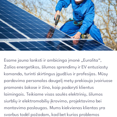
Esame jauna lanksti ir ambicinga įmonė „Euralita“,
Žalios energetikos, šilumos sprendimų ir EV entuziastų
komanda, turinti skirtingus įgudžius ir profesijas. Mūsų
pardavimo personalas daugelį metų prekiauja įvairiuose
pramonės šakose ir žino, kaip padaryti klientus
laimingais. Teikiame visas saulės elektrinių, šilumos
siurblių ir elektromobilių įkrovimo, projektavimo bei
montavimo paslaugas. Mums kiekvienas klientas yra
svarbus todėl pažadam, kad bet kurios problemos