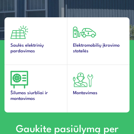
Saulės elektrinių
Elektromobilių įkrovimo
pardavimas
stotelės
Šilumos siurbliai ir
Montavimas
montavimas
Gaukite pasiūlymą per