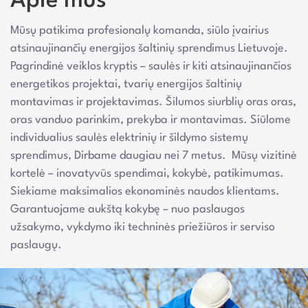
Apie mus
Mūsų patikima profesionalų komanda, siūlo įvairius
atsinaujinančių energijos šaltinių sprendimus Lietuvoje.
Pagrindinė veiklos kryptis – saulės ir kiti atsinaujinančios
energetikos projektai, tvarių energijos šaltinių
montavimas ir projektavimas. Šilumos siurblių oras oras,
oras vanduo parinkim, prekyba ir montavimas. Siūlome
individualius saulės elektrinių ir šildymo sistemų
sprendimus, Dirbame daugiau nei 7 metus. Mūsų vizitinė
kortelė – inovatyvūs spendimai, kokybė, patikimumas.
Siekiame maksimalios ekonominės naudos klientams.
Garantuojame aukštą kokybę – nuo paslaugos
užsakymo, vykdymo iki techninės priežiūros ir serviso
paslaugų.