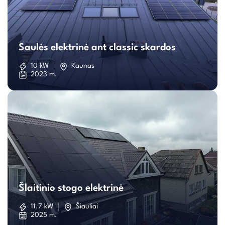
Saulės
elektrinė
Saulės elektrinė ant classic skardos
ant
10 kW
Kaunas
2023 m.
classic
skardos
Šlaitinio
stogo
Šlaitinio stogo elektrinė
elektrinė
11.7 kW
Šiauliai
2025 m.