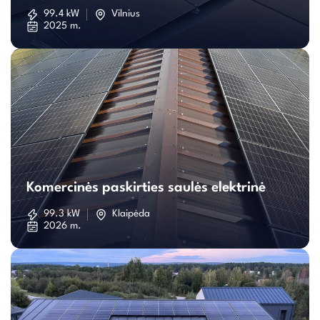
saulės
99.4 kW
Vilnius
2025 m.
elektrinė
Komercinės
paskirties
Komercinės paskirties saulės elektrinė
saulės
99.3 kW
Klaipėda
2026 m.
elektrinė