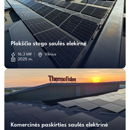
Plokščio
stogo
Plokščio stogo saulės elekirnė
saulės
16.3 kW
Vilnius
2025 m.
elekirnė
Komercinės
paskirties
Komercinės paskirties saulės elektrinė