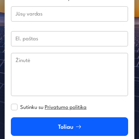
Jūsų vardas
El. paštas
Žinutė
Sutinku su
Privatumo politika
Toliau