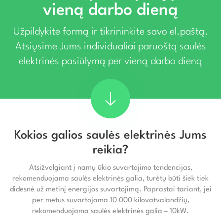
vieną darbo dieną
Užpildykite formą ir tikrininkite savo el.paštą.
Atsiųsime Jums individualiai paruoštą saulės
elektrinės pasiūlymą per vieną darbo dieną
Kokios galios saulės elektrinės Jums
reikia?
Atsižvelgiant į namų ūkio suvartojimo tendencijas,
rekomenduojama saulės elektrinės galia, turėtų būti šiek tiek
didesnė už metinį energijos suvartojimą. Paprastai tariant, jei
per metus suvartojama 10 000 kilovatvalandžių,
rekomenduojama saulės elektrinės galia – 10kW.