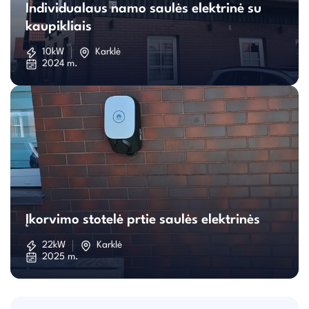
Individualaus namo saulės elektrinė su
namo
kaupikliais
saulės
10kW
Karklė
2024 m.
elektrinė
su
kaupikliais
Įkorvimo
stotelė
Įkorvimo stotelė prtie saulės elektrinės
prtie
22kW
Karklė
2025 m.
saulės
elektrinės