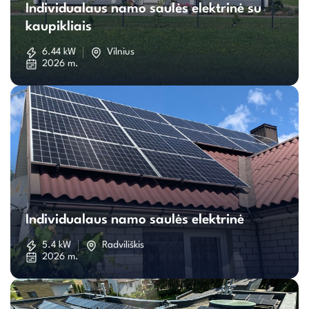
Individualaus namo saulės elektrinė su
namo
kaupikliais
saulės
6.44 kW
Vilnius
2026 m.
elektrinė
su
kaupikliais
Individualaus
namo
Individualaus namo saulės elektrinė
saulės
5.4 kW
Radviliškis
2026 m.
elektrinė