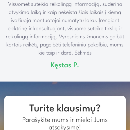
Visuomet suteikia reikalingą informaciją, suderina
e
atvykimo laiką ir kaip nekeista šiais laikais į kiemą
įvažiuoja montuotojai numatytu laiku. Įrengiant
elektrinę ir konsultuojant, visuome suteikė tikslią ir
reikalingą informaciją. Vyresniems žmonėms galbūt
kartais reikėtų pagelbėti telefoniniu pokalbiu, mums
kie taip ir darė. Sėkmės
Kęstas P.
Turite klausimų?
Parašykite mums ir mielai Jums
atsakysime!