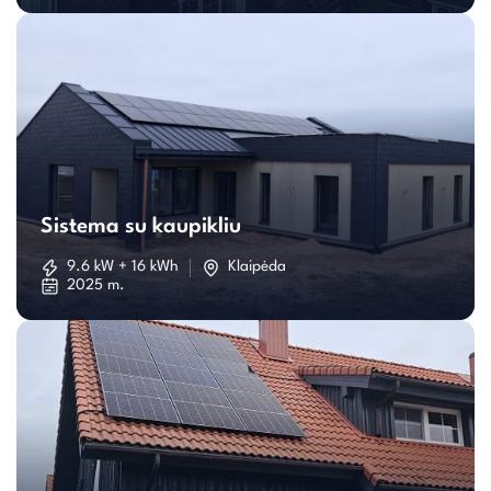
Sistema
su
Sistema su kaupikliu
kaupikliu
9.6 kW + 16 kWh
Klaipėda
2025 m.
Individualaus