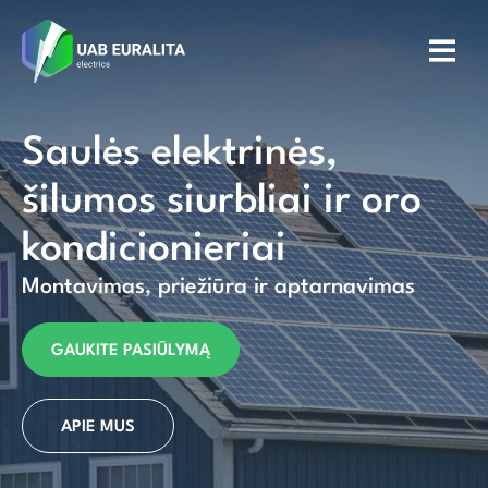
Saulės elektrinės,
šilumos siurbliai ir oro
kondicionieriai
Montavimas, priežiūra ir aptarnavimas
GAUKITE PASIŪLYMĄ
APIE MUS