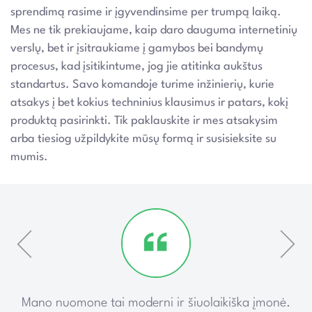
sprendimą rasime ir įgyvendinsime per trumpą laiką.
Mes ne tik prekiaujame, kaip daro dauguma internetinių
verslų, bet ir įsitraukiame į gamybos bei bandymų
procesus, kad įsitikintume, jog jie atitinka aukštus
standartus. Savo komandoje turime inžinierių, kurie
atsakys į bet kokius techninius klausimus ir patars, kokį
produktą pasirinkti. Tik paklauskite ir mes atsakysim
arba tiesiog užpildykite mūsų formą ir susisieksite su
mumis.
ką
Mano nuomone tai moderni ir šiuolaikiška įmonė.
P