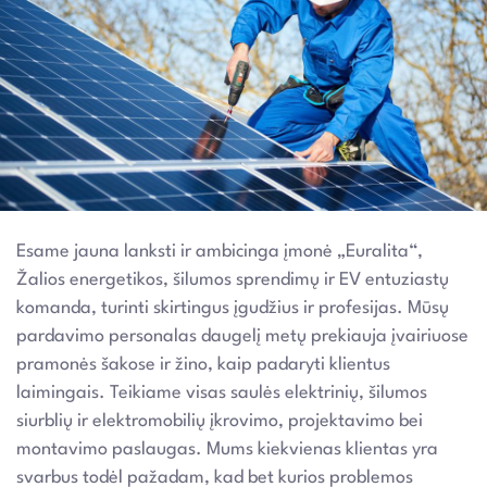
Esame jauna lanksti ir ambicinga įmonė „Euralita“,
Žalios energetikos, šilumos sprendimų ir EV entuziastų
komanda, turinti skirtingus įgudžius ir profesijas. Mūsų
pardavimo personalas daugelį metų prekiauja įvairiuose
pramonės šakose ir žino, kaip padaryti klientus
laimingais. Teikiame visas saulės elektrinių, šilumos
siurblių ir elektromobilių įkrovimo, projektavimo bei
montavimo paslaugas. Mums kiekvienas klientas yra
svarbus todėl pažadam, kad bet kurios problemos