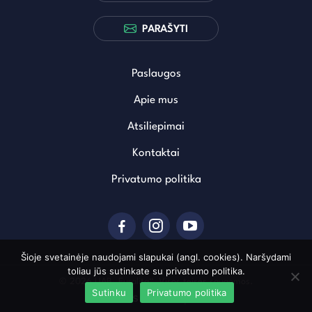
PARAŠYTI
Paslaugos
Apie mus
Atsiliepimai
Kontaktai
Privatumo politika
Šioje svetainėje naudojami slapukai (angl. cookies). Naršydami
toliau jūs sutinkate su privatumo politika.
© 2026 UAB „Euralita“. Visos teisės saugomos.
Sutinku
Privatumo politika
Sukurta: