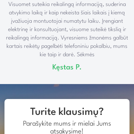
Visuomet suteikia reikalingą informaciją, suderina
e
atvykimo laiką ir kaip nekeista šiais laikais į kiemą
įvažiuoja montuotojai numatytu laiku. Įrengiant
elektrinę ir konsultuojant, visuome suteikė tikslią ir
reikalingą informaciją. Vyresniems žmonėms galbūt
kartais reikėtų pagelbėti telefoniniu pokalbiu, mums
kie taip ir darė. Sėkmės
Kęstas P.
Turite klausimų?
Parašykite mums ir mielai Jums
atsakysime!