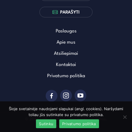
PARAŠYTI
Paslaugos
Apie mus
Atsiliepimai
Kontaktai
Privatumo politika
Šioje svetainėje naudojami slapukai (angl. cookies). Naršydami
toliau jūs sutinkate su privatumo politika.
© 2026 UAB „Euralita“. Visos teisės saugomos.
Sutinku
Privatumo politika
Sukurta: