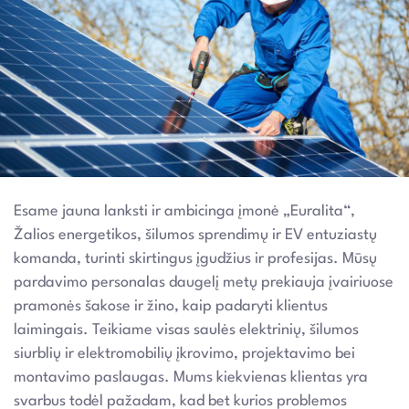
Esame jauna lanksti ir ambicinga įmonė „Euralita“,
Žalios energetikos, šilumos sprendimų ir EV entuziastų
komanda, turinti skirtingus įgudžius ir profesijas. Mūsų
pardavimo personalas daugelį metų prekiauja įvairiuose
pramonės šakose ir žino, kaip padaryti klientus
laimingais. Teikiame visas saulės elektrinių, šilumos
siurblių ir elektromobilių įkrovimo, projektavimo bei
montavimo paslaugas. Mums kiekvienas klientas yra
svarbus todėl pažadam, kad bet kurios problemos