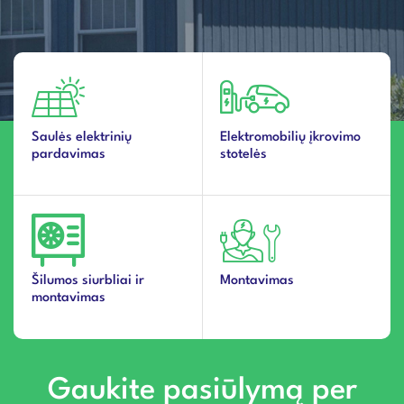
Saulės elektrinių
Elektromobilių įkrovimo
pardavimas
stotelės
Šilumos siurbliai ir
Montavimas
montavimas
Gaukite pasiūlymą per