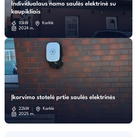
Individualaus namo saulės elektrinė su
namo
kaupikliais
saulės
10kW
Karklė
2024 m.
elektrinė
su
kaupikliais
Įkorvimo
stotelė
Įkorvimo stotelė prtie saulės elektrinės
prtie
22kW
Karklė
2025 m.
saulės
elektrinės