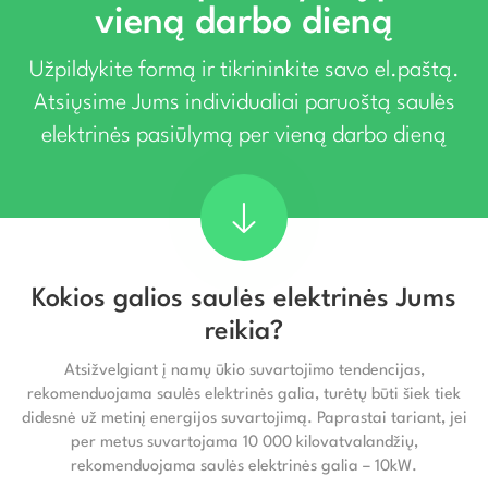
vieną darbo dieną
Užpildykite formą ir tikrininkite savo el.paštą.
Atsiųsime Jums individualiai paruoštą saulės
elektrinės pasiūlymą per vieną darbo dieną
Kokios galios saulės elektrinės Jums
reikia?
Atsižvelgiant į namų ūkio suvartojimo tendencijas,
rekomenduojama saulės elektrinės galia, turėtų būti šiek tiek
didesnė už metinį energijos suvartojimą. Paprastai tariant, jei
per metus suvartojama 10 000 kilovatvalandžių,
rekomenduojama saulės elektrinės galia – 10kW.