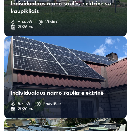
Individualaus namo saulės elektrinė su
namo
kaupikliais
saulės
6.44 kW
Vilnius
2026 m.
elektrinė
su
kaupikliais
Individualaus
namo
Individualaus namo saulės elektrinė
saulės
5.4 kW
Radviliškis
2026 m.
elektrinė