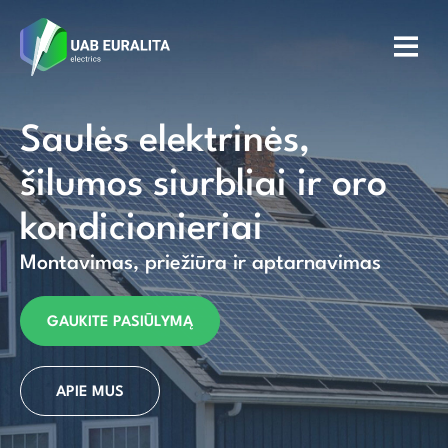
Saulės elektrinės,
šilumos siurbliai ir oro
kondicionieriai
Montavimas, priežiūra ir aptarnavimas
GAUKITE PASIŪLYMĄ
APIE MUS