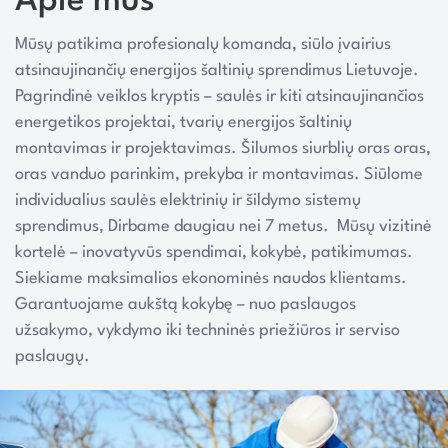
Apie mus
Mūsų patikima profesionalų komanda, siūlo įvairius
atsinaujinančių energijos šaltinių sprendimus Lietuvoje.
Pagrindinė veiklos kryptis – saulės ir kiti atsinaujinančios
energetikos projektai, tvarių energijos šaltinių
montavimas ir projektavimas. Šilumos siurblių oras oras,
oras vanduo parinkim, prekyba ir montavimas. Siūlome
individualius saulės elektrinių ir šildymo sistemų
sprendimus, Dirbame daugiau nei 7 metus. Mūsų vizitinė
kortelė – inovatyvūs spendimai, kokybė, patikimumas.
Siekiame maksimalios ekonominės naudos klientams.
Garantuojame aukštą kokybę – nuo paslaugos
užsakymo, vykdymo iki techninės priežiūros ir serviso
paslaugų.