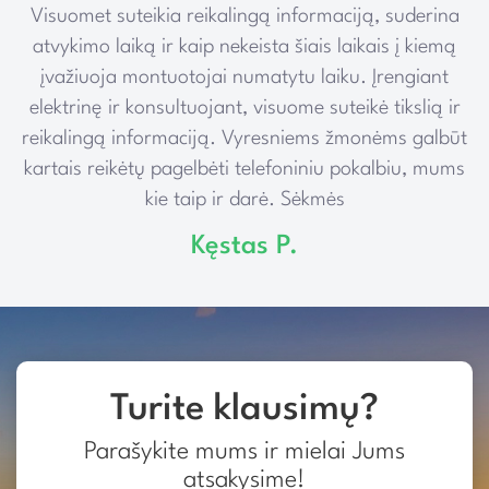
Visuomet suteikia reikalingą informaciją, suderina
e
atvykimo laiką ir kaip nekeista šiais laikais į kiemą
įvažiuoja montuotojai numatytu laiku. Įrengiant
elektrinę ir konsultuojant, visuome suteikė tikslią ir
reikalingą informaciją. Vyresniems žmonėms galbūt
kartais reikėtų pagelbėti telefoniniu pokalbiu, mums
kie taip ir darė. Sėkmės
Kęstas P.
Turite klausimų?
Parašykite mums ir mielai Jums
atsakysime!