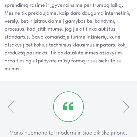
sprendimą rasime ir įgyvendinsime per trumpą laiką.
Mes ne tik prekiaujame, kaip daro dauguma internetinių
verslų, bet ir įsitraukiame į gamybos bei bandymų
procesus, kad įsitikintume, jog jie atitinka aukštus
standartus. Savo komandoje turime inžinierių, kurie
atsakys į bet kokius techninius klausimus ir patars, kokį
produktą pasirinkti. Tik paklauskite ir mes atsakysim
arba tiesiog užpildykite mūsų formą ir susisieksite su
mumis.
ką
Mano nuomone tai moderni ir šiuolaikiška įmonė.
P