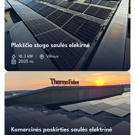
Plokščio
stogo
Plokščio stogo saulės elekirnė
saulės
16.3 kW
Vilnius
2025 m.
elekirnė
Komercinės
paskirties
Komercinės paskirties saulės elektrinė