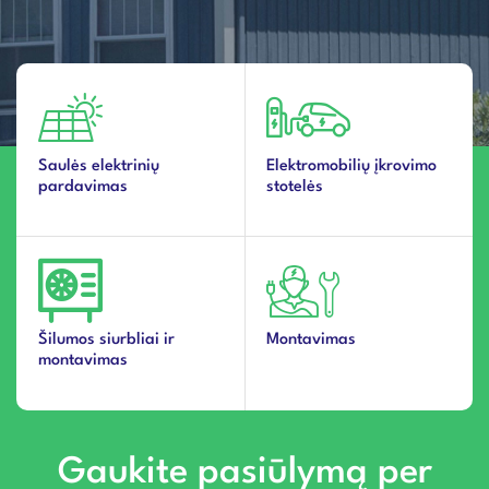
Saulės elektrinių
Elektromobilių įkrovimo
pardavimas
stotelės
Šilumos siurbliai ir
Montavimas
montavimas
Gaukite pasiūlymą per