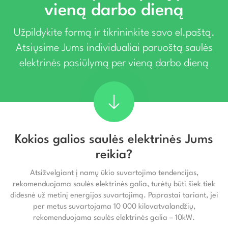
vieną darbo dieną
Užpildykite formą ir tikrininkite savo el.paštą.
Atsiųsime Jums individualiai paruoštą saulės
elektrinės pasiūlymą per vieną darbo dieną
Kokios galios saulės elektrinės Jums
reikia?
Atsižvelgiant į namų ūkio suvartojimo tendencijas,
rekomenduojama saulės elektrinės galia, turėtų būti šiek tiek
didesnė už metinį energijos suvartojimą. Paprastai tariant, jei
per metus suvartojama 10 000 kilovatvalandžių,
rekomenduojama saulės elektrinės galia – 10kW.