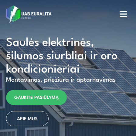
Saulės elektrinės,
šilumos siurbliai ir oro
kondicionieriai
Montavimas, priežiūra ir aptarnavimas
GAUKITE PASIŪLYMĄ
APIE MUS