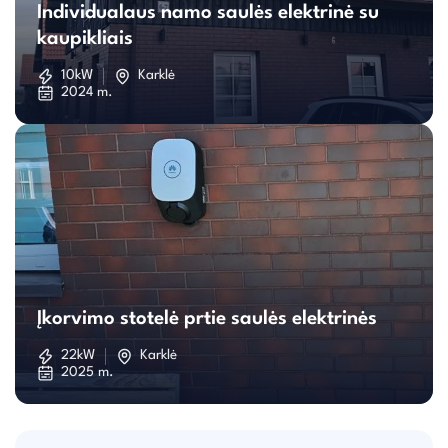
Individualaus namo saulės elektrinė su
namo
kaupikliais
saulės
10kW
Karklė
2024 m.
elektrinė
su
kaupikliais
Įkorvimo
stotelė
Įkorvimo stotelė prtie saulės elektrinės
prtie
22kW
Karklė
2025 m.
saulės
elektrinės