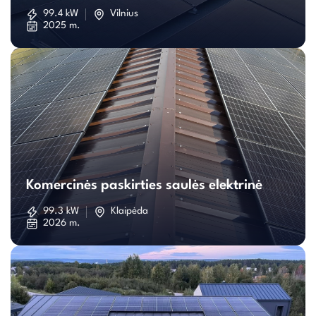
saulės
99.4 kW
Vilnius
2025 m.
elektrinė
Komercinės
paskirties
Komercinės paskirties saulės elektrinė
saulės
99.3 kW
Klaipėda
2026 m.
elektrinė