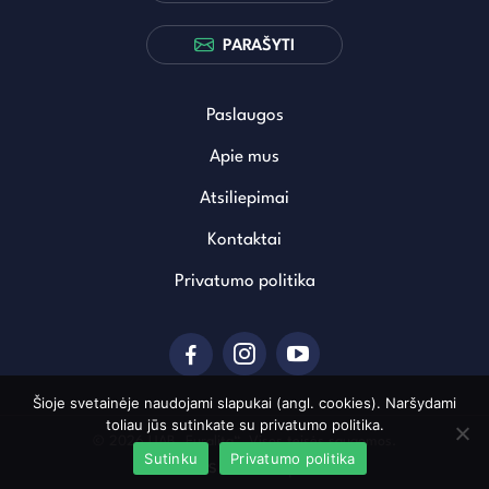
PARAŠYTI
Paslaugos
Apie mus
Atsiliepimai
Kontaktai
Privatumo politika
Šioje svetainėje naudojami slapukai (angl. cookies). Naršydami
toliau jūs sutinkate su privatumo politika.
© 2026 UAB „Euralita“. Visos teisės saugomos.
Sutinku
Privatumo politika
Sukurta: