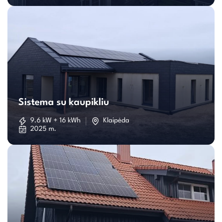
Sistema
su
Sistema su kaupikliu
kaupikliu
9.6 kW + 16 kWh
Klaipėda
2025 m.
Individualaus