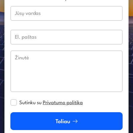
Jūsų vardas
El. paštas
Žinutė
Sutinku su
Privatumo politika
Toliau