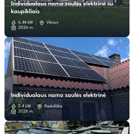
Individualaus namo saulės elektrinė su
namo
kaupikliais
saulės
6.44 kW
Vilnius
2026 m.
elektrinė
su
kaupikliais
Individualaus
namo
Individualaus namo saulės elektrinė
saulės
5.4 kW
Radviliškis
2026 m.
elektrinė