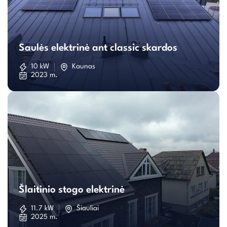
Saulės
elektrinė
Saulės elektrinė ant classic skardos
ant
10 kW
Kaunas
2023 m.
classic
skardos
Šlaitinio
stogo
Šlaitinio stogo elektrinė
elektrinė
11.7 kW
Šiauliai
2025 m.