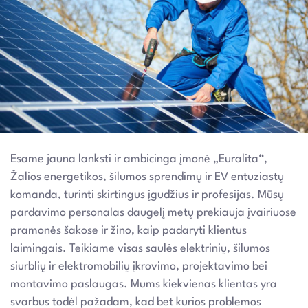
Esame jauna lanksti ir ambicinga įmonė „Euralita“,
Žalios energetikos, šilumos sprendimų ir EV entuziastų
komanda, turinti skirtingus įgudžius ir profesijas. Mūsų
pardavimo personalas daugelį metų prekiauja įvairiuose
pramonės šakose ir žino, kaip padaryti klientus
laimingais. Teikiame visas saulės elektrinių, šilumos
siurblių ir elektromobilių įkrovimo, projektavimo bei
montavimo paslaugas. Mums kiekvienas klientas yra
svarbus todėl pažadam, kad bet kurios problemos