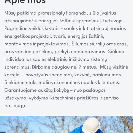
Apie mus
Mūsų patikima profesionalų komanda, siūlo įvairius
atsinaujinančių energijos šaltinių sprendimus Lietuvoje.
Pagrindinė veiklos kryptis – saulės ir kiti atsinaujinančios
energetikos projektai, tvarių energijos šaltinių
montavimas ir projektavimas. Šilumos siurblių oras oras,
oras vanduo parinkim, prekyba ir montavimas. Siūlome
individualius saulės elektrinių ir šildymo sistemų
sprendimus, Dirbame daugiau nei 7 metus. Mūsų vizitinė
kortelė – inovatyvūs spendimai, kokybė, patikimumas.
Siekiame maksimalios ekonominės naudos klientams.
Garantuojame aukštą kokybę – nuo paslaugos
užsakymo, vykdymo iki techninės priežiūros ir serviso
paslaugų.