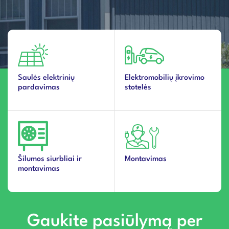
Saulės elektrinių
Elektromobilių įkrovimo
pardavimas
stotelės
Šilumos siurbliai ir
Montavimas
montavimas
Gaukite pasiūlymą per