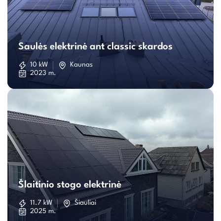
Saulės
elektrinė
Saulės elektrinė ant classic skardos
ant
10 kW
Kaunas
2023 m.
classic
skardos
Šlaitinio
stogo
Šlaitinio stogo elektrinė
elektrinė
11.7 kW
Šiauliai
2025 m.