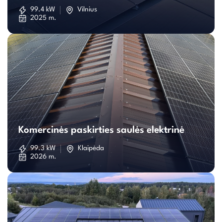
saulės
99.4 kW
Vilnius
2025 m.
elektrinė
Komercinės
paskirties
Komercinės paskirties saulės elektrinė
saulės
99.3 kW
Klaipėda
2026 m.
elektrinė