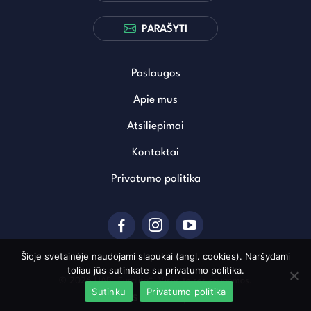
PARAŠYTI
Paslaugos
Apie mus
Atsiliepimai
Kontaktai
Privatumo politika
Šioje svetainėje naudojami slapukai (angl. cookies). Naršydami
toliau jūs sutinkate su privatumo politika.
© 2026 UAB „Euralita“. Visos teisės saugomos.
Sutinku
Privatumo politika
Sukurta: