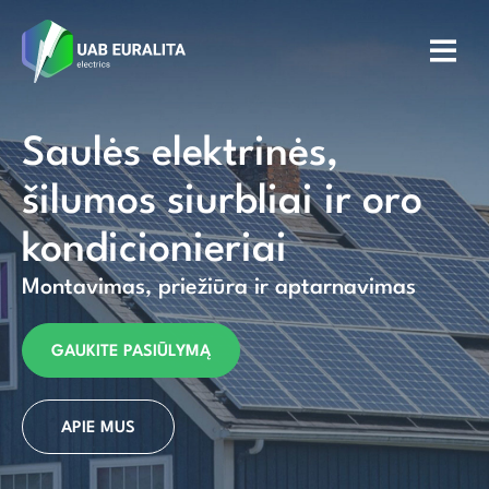
Saulės elektrinės,
šilumos siurbliai ir oro
kondicionieriai
Montavimas, priežiūra ir aptarnavimas
GAUKITE PASIŪLYMĄ
APIE MUS