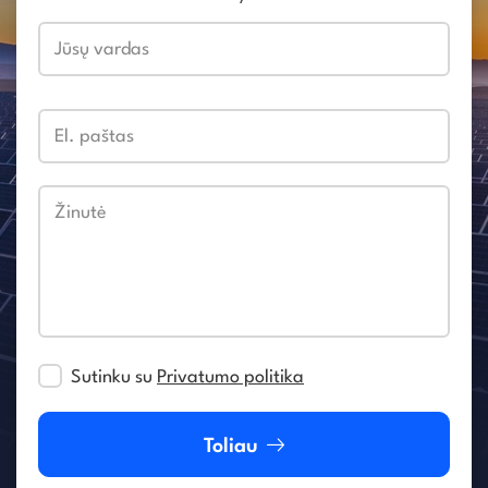
Jūsų vardas
El. paštas
Žinutė
Sutinku su
Privatumo politika
Toliau