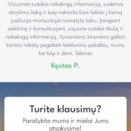
Visuomet suteikia reikalingą informaciją, suderina
e
atvykimo laiką ir kaip nekeista šiais laikais į kiemą
įvažiuoja montuotojai numatytu laiku. Įrengiant
elektrinę ir konsultuojant, visuome suteikė tikslią ir
reikalingą informaciją. Vyresniems žmonėms galbūt
kartais reikėtų pagelbėti telefoniniu pokalbiu, mums
kie taip ir darė. Sėkmės
Kęstas P.
Turite klausimų?
Parašykite mums ir mielai Jums
atsakysime!