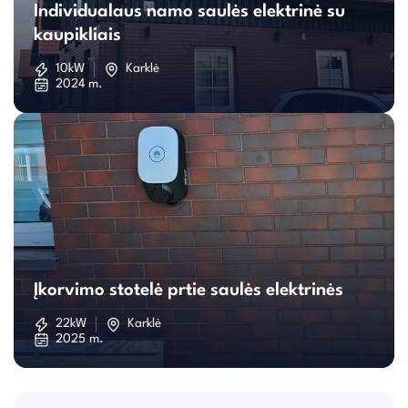
Individualaus namo saulės elektrinė su
namo
kaupikliais
saulės
10kW
Karklė
2024 m.
elektrinė
su
kaupikliais
Įkorvimo
stotelė
Įkorvimo stotelė prtie saulės elektrinės
prtie
22kW
Karklė
2025 m.
saulės
elektrinės