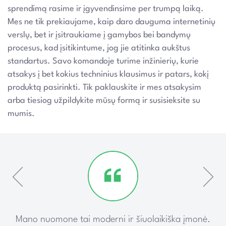
sprendimą rasime ir įgyvendinsime per trumpą laiką.
Mes ne tik prekiaujame, kaip daro dauguma internetinių
verslų, bet ir įsitraukiame į gamybos bei bandymų
procesus, kad įsitikintume, jog jie atitinka aukštus
standartus. Savo komandoje turime inžinierių, kurie
atsakys į bet kokius techninius klausimus ir patars, kokį
produktą pasirinkti. Tik paklauskite ir mes atsakysim
arba tiesiog užpildykite mūsų formą ir susisieksite su
mumis.
ką
Mano nuomone tai moderni ir šiuolaikiška įmonė.
P