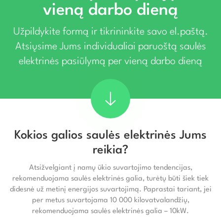
vieną darbo dieną
Užpildykite formą ir tikrininkite savo el.paštą.
Atsiųsime Jums individualiai paruoštą saulės
elektrinės pasiūlymą per vieną darbo dieną
Kokios galios saulės elektrinės Jums
reikia?
Atsižvelgiant į namų ūkio suvartojimo tendencijas,
rekomenduojama saulės elektrinės galia, turėtų būti šiek tiek
didesnė už metinį energijos suvartojimą. Paprastai tariant, jei
per metus suvartojama 10 000 kilovatvalandžių,
rekomenduojama saulės elektrinės galia – 10kW.