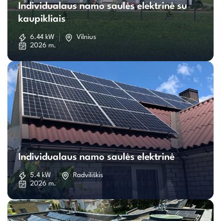
Individualaus namo saulės elektrinė su
namo
kaupikliais
saulės
6.44 kW
Vilnius
2026 m.
elektrinė
su
kaupikliais
Individualaus
namo
Individualaus namo saulės elektrinė
saulės
5.4 kW
Radviliškis
2026 m.
elektrinė