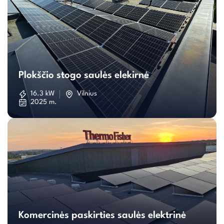
Plokščio
stogo
Plokščio stogo saulės elekirnė
saulės
16.3 kW
Vilnius
2025 m.
elekirnė
Komercinės
paskirties
Komercinės paskirties saulės elektrinė