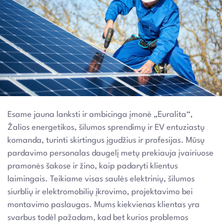
Esame jauna lanksti ir ambicinga įmonė „Euralita“,
Žalios energetikos, šilumos sprendimų ir EV entuziastų
komanda, turinti skirtingus įgudžius ir profesijas. Mūsų
pardavimo personalas daugelį metų prekiauja įvairiuose
pramonės šakose ir žino, kaip padaryti klientus
laimingais. Teikiame visas saulės elektrinių, šilumos
siurblių ir elektromobilių įkrovimo, projektavimo bei
montavimo paslaugas. Mums kiekvienas klientas yra
svarbus todėl pažadam, kad bet kurios problemos