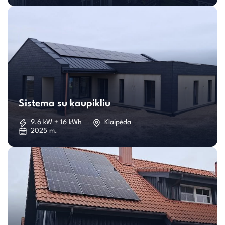
Sistema
su
Sistema su kaupikliu
kaupikliu
9.6 kW + 16 kWh
Klaipėda
2025 m.
Individualaus