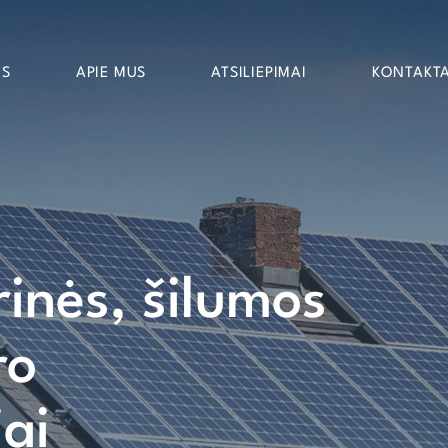
OS
APIE MUS
ATSILIEPIMAI
KONTAKTA
rinės, šilumos
ro
iai