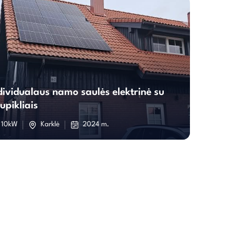
Individualaus
dividualaus namo saulės elektrinė su
namo
upikliais
saulės
10kW
Karklė
2024 m.
elektrinė
su
kaupikliais