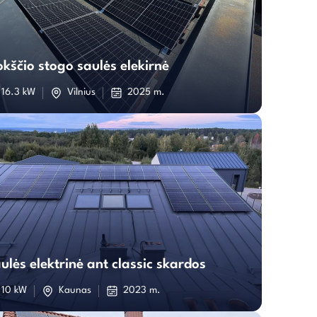
Plokščio
stogo
okščio stogo saulės elekirnė
saulės
16.3 kW
Vilnius
2025 m.
elekirnė
Saulės
elektrinė
ulės elektrinė ant classic skardos
ant
10 kW
Kaunas
2023 m.
classic
skardos