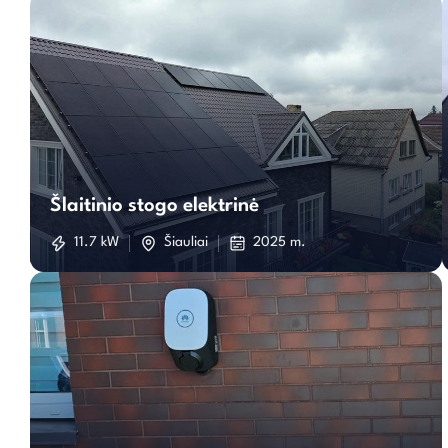
Šlaitinio
stogo
Šlaitinio stogo elektrinė
elektrinė
11.7 kW
Šiauliai
2025 m.
Įkorvimo