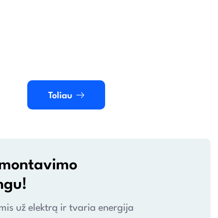
Toliau
ir montavimo
ngu!
s už elektrą ir tvaria energija