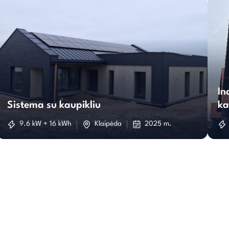
Sistema
su
In
Sistema su kaupikliu
ka
kaupikliu
9.6 kW + 16 kWh
Klaipėda
2025 m.