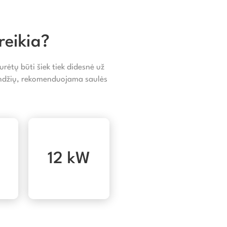
reikia?
rėtų būti šiek tiek didesnė už
landžių, rekomenduojama saulės
12 kW