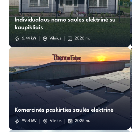
Individualaus
Individualaus namo saulės elektrinė su
namo
kaupikliais
saulės
6.44 kW
Vilnius
2026 m.
elektrinė
su
kaupikliais
Komercinės
paskirties
Komercinės paskirties saulės elektrinė
saulės
99.4 kW
Vilnius
2025 m.
elektrinė