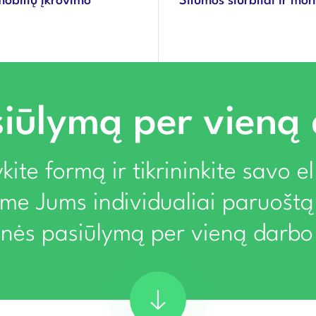
mobilių įkrovimo
Šilumos siurbliai ir mo
iūlymą per vieną
kite formą ir tikrininkite savo e
ime Jums individualiai paruoštą
rinės pasiūlymą per vieną darbo