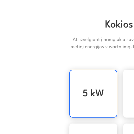
Kokios
Atsižvelgiant į namų ūkio suv
metinį energijos suvartojimą.
5 kW