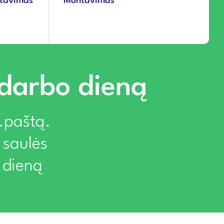
ntavimas
Montavimas
 darbo dieną
l.paštą.
 saulės
 dieną