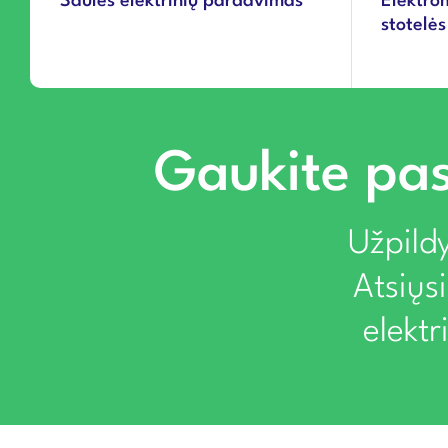
Saulės elektrinių pardavimas
Elektro
stotelės
Gaukite pas
Užpildy
Atsiųs
elekt