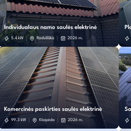
Individualaus
namo
Individualaus namo saulės elektrinė
Pl
saulės
5.4 kW
Radviliškis
2026 m.
elektrinė
Komercinės
paskirties
Komercinės paskirties saulės elektrinė
Sa
saulės
99.3 kW
Klaipėda
2026 m.
elektrinė