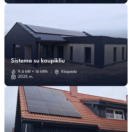
Sistema
su
Sistema su kaupikliu
kaupikliu
9.6 kW + 16 kWh
Klaipėda
2025 m.
Individualaus