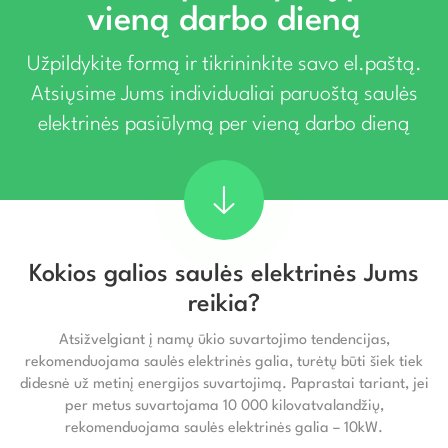
vieną darbo dieną
Užpildykite formą ir tikrininkite savo el.paštą.
Atsiųsime Jums individualiai paruoštą saulės
elektrinės pasiūlymą per vieną darbo dieną
Kokios galios saulės elektrinės Jums
reikia?
Atsižvelgiant į namų ūkio suvartojimo tendencijas,
rekomenduojama saulės elektrinės galia, turėtų būti šiek tiek
didesnė už metinį energijos suvartojimą. Paprastai tariant, jei
per metus suvartojama 10 000 kilovatvalandžių,
rekomenduojama saulės elektrinės galia – 10kW.