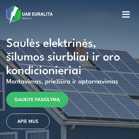
Saulės elektrinės,
šilumos siurbliai ir oro
kondicionieriai
Montavimas, priežiūra ir aptarnavimas
GAUKITE PASIŪLYMĄ
APIE MUS