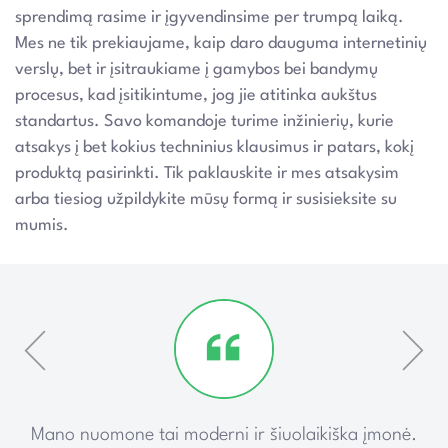
sprendimą rasime ir įgyvendinsime per trumpą laiką.
Mes ne tik prekiaujame, kaip daro dauguma internetinių
verslų, bet ir įsitraukiame į gamybos bei bandymų
procesus, kad įsitikintume, jog jie atitinka aukštus
standartus. Savo komandoje turime inžinierių, kurie
atsakys į bet kokius techninius klausimus ir patars, kokį
produktą pasirinkti. Tik paklauskite ir mes atsakysim
arba tiesiog užpildykite mūsų formą ir susisieksite su
mumis.
ką
Mano nuomone tai moderni ir šiuolaikiška įmonė.
P