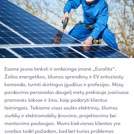
Esame jauna lanksti ir ambicinga įmonė „Euralita“,
Žalios energetikos, šilumos sprendimų ir EV entuziastų
komanda, turinti skirtingus įgudžius ir profesijas. Mūsų
pardavimo personalas daugelį metų prekiauja įvairiuose
pramonės šakose ir žino, kaip padaryti klientus
laimingais. Teikiame visas saulės elektrinių, šilumos
siurblių ir elektromobilių įkrovimo, projektavimo bei
montavimo paslaugas. Mums kiekvienas klientas yra
svarbus todėl pažadam, kad bet kurios problemos