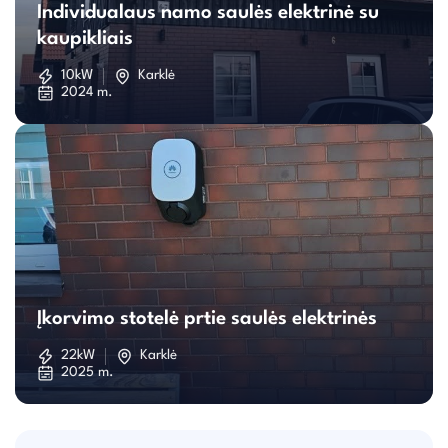
Individualaus namo saulės elektrinė su
namo
kaupikliais
saulės
10kW
Karklė
2024 m.
elektrinė
su
kaupikliais
Įkorvimo
stotelė
Įkorvimo stotelė prtie saulės elektrinės
prtie
22kW
Karklė
2025 m.
saulės
elektrinės