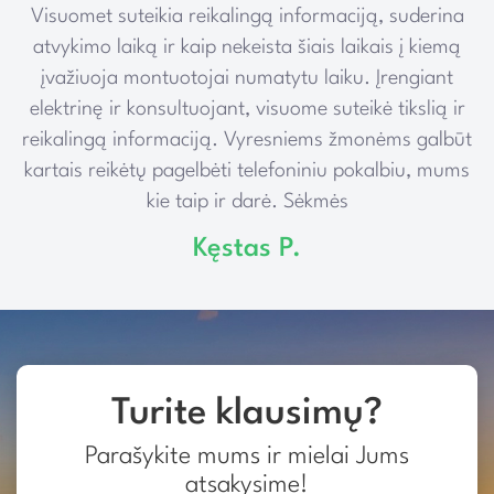
Visuomet suteikia reikalingą informaciją, suderina
e
atvykimo laiką ir kaip nekeista šiais laikais į kiemą
įvažiuoja montuotojai numatytu laiku. Įrengiant
elektrinę ir konsultuojant, visuome suteikė tikslią ir
reikalingą informaciją. Vyresniems žmonėms galbūt
kartais reikėtų pagelbėti telefoniniu pokalbiu, mums
kie taip ir darė. Sėkmės
Kęstas P.
Turite klausimų?
Parašykite mums ir mielai Jums
atsakysime!