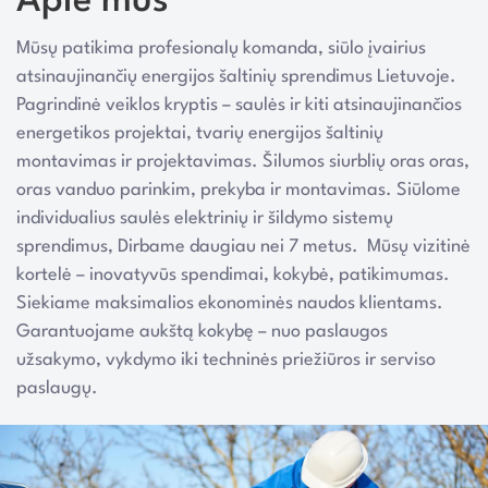
Apie mus
Mūsų patikima profesionalų komanda, siūlo įvairius
atsinaujinančių energijos šaltinių sprendimus Lietuvoje.
Pagrindinė veiklos kryptis – saulės ir kiti atsinaujinančios
energetikos projektai, tvarių energijos šaltinių
montavimas ir projektavimas. Šilumos siurblių oras oras,
oras vanduo parinkim, prekyba ir montavimas. Siūlome
individualius saulės elektrinių ir šildymo sistemų
sprendimus, Dirbame daugiau nei 7 metus. Mūsų vizitinė
kortelė – inovatyvūs spendimai, kokybė, patikimumas.
Siekiame maksimalios ekonominės naudos klientams.
Garantuojame aukštą kokybę – nuo paslaugos
užsakymo, vykdymo iki techninės priežiūros ir serviso
paslaugų.