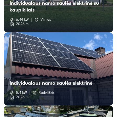
Individualaus namo saulės elektrinė su
namo
kaupikliais
saulės
6.44 kW
Vilnius
2026 m.
elektrinė
su
kaupikliais
Individualaus
namo
Individualaus namo saulės elektrinė
saulės
5.4 kW
Radviliškis
2026 m.
elektrinė