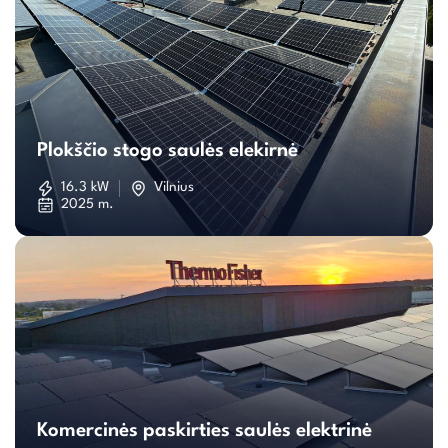
Plokščio
stogo
Plokščio stogo saulės elekirnė
saulės
16.3 kW
Vilnius
2025 m.
elekirnė
Komercinės
paskirties
Komercinės paskirties saulės elektrinė