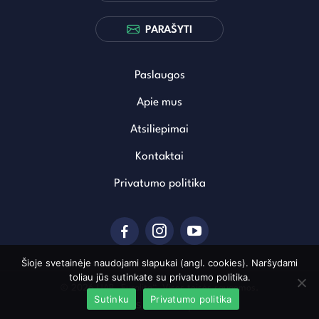
PARAŠYTI
Paslaugos
Apie mus
Atsiliepimai
Kontaktai
Privatumo politika
Šioje svetainėje naudojami slapukai (angl. cookies). Naršydami
toliau jūs sutinkate su privatumo politika.
© 2026 UAB „Euralita“. Visos teisės saugomos.
Sutinku
Privatumo politika
Sukurta: