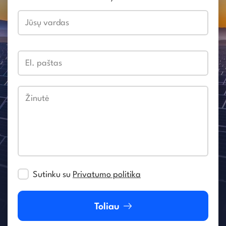
Jūsų vardas
El. paštas
Žinutė
Sutinku su
Privatumo politika
Toliau