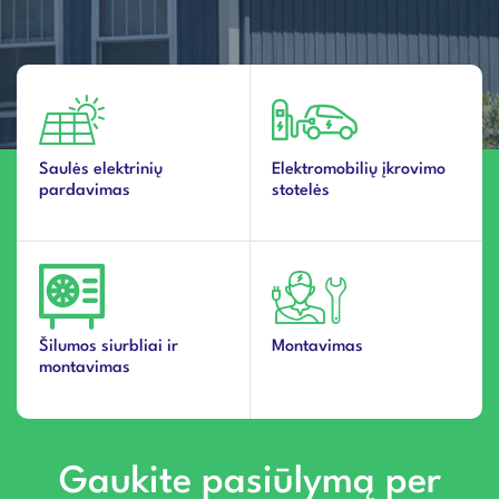
Saulės elektrinių
Elektromobilių įkrovimo
pardavimas
stotelės
Šilumos siurbliai ir
Montavimas
montavimas
Gaukite pasiūlymą per