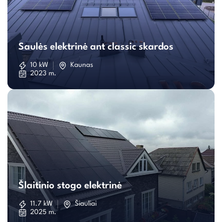
Saulės
elektrinė
Saulės elektrinė ant classic skardos
ant
10 kW
Kaunas
2023 m.
classic
skardos
Šlaitinio
stogo
Šlaitinio stogo elektrinė
elektrinė
11.7 kW
Šiauliai
2025 m.