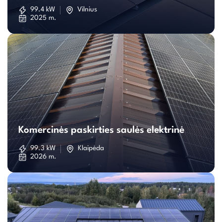
saulės
99.4 kW
Vilnius
2025 m.
elektrinė
Komercinės
paskirties
Komercinės paskirties saulės elektrinė
saulės
99.3 kW
Klaipėda
2026 m.
elektrinė