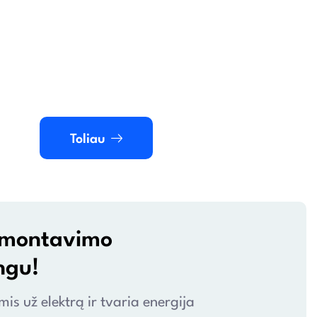
Toliau
ir montavimo
ngu!
s už elektrą ir tvaria energija