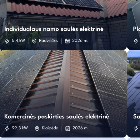
Individualaus
namo
Individualaus namo saulės elektrinė
Pl
saulės
5.4 kW
Radviliškis
2026 m.
elektrinė
Komercinės
paskirties
Komercinės paskirties saulės elektrinė
Sa
saulės
99.3 kW
Klaipėda
2026 m.
elektrinė