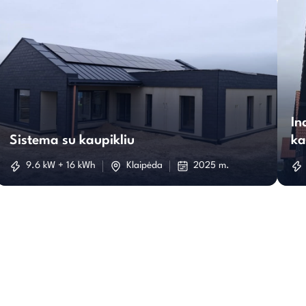
Sistema
su
In
Sistema su kaupikliu
ka
kaupikliu
9.6 kW + 16 kWh
Klaipėda
2025 m.