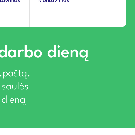
ntavimas
Montavimas
 darbo dieną
l.paštą.
 saulės
 dieną