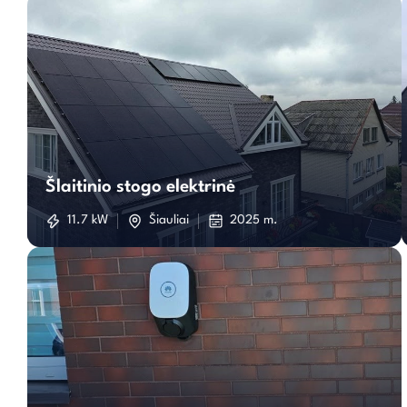
Šlaitinio
stogo
Šlaitinio stogo elektrinė
elektrinė
11.7 kW
Šiauliai
2025 m.
Įkorvimo