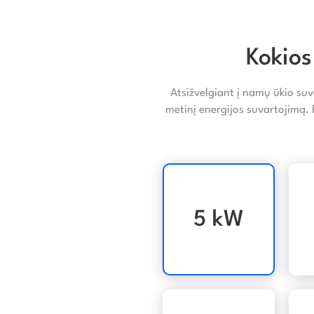
Kokios
Atsižvelgiant į namų ūkio suv
metinį energijos suvartojimą.
5 kW