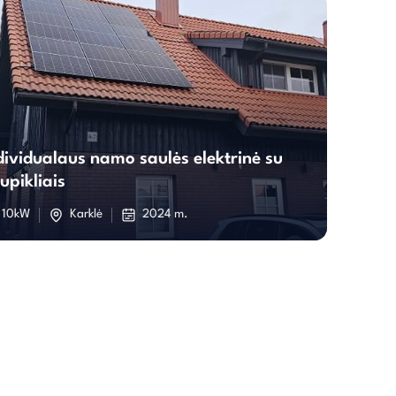
Individualaus
dividualaus namo saulės elektrinė su
namo
upikliais
saulės
10kW
Karklė
2024 m.
elektrinė
su
kaupikliais