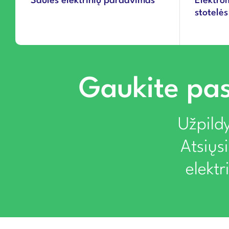
Saulės elektrinių pardavimas
Elektro
stotelės
Gaukite pas
Užpildy
Atsiųs
elekt