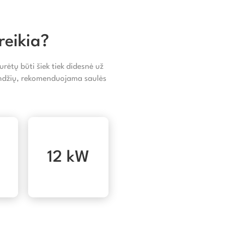
reikia?
rėtų būti šiek tiek didesnė už
landžių, rekomenduojama saulės
12 kW