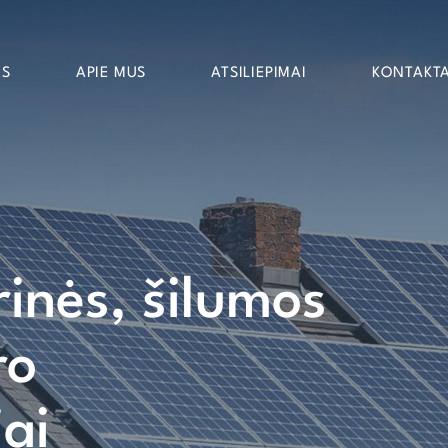
OS
APIE MUS
ATSILIEPIMAI
KONTAKTA
rinės, šilumos
ro
iai