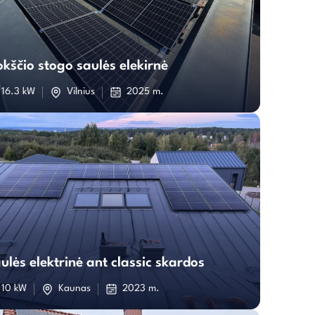
Plokščio
stogo
okščio stogo saulės elekirnė
saulės
16.3 kW
Vilnius
2025 m.
elekirnė
Saulės
elektrinė
ulės elektrinė ant classic skardos
ant
10 kW
Kaunas
2023 m.
classic
skardos