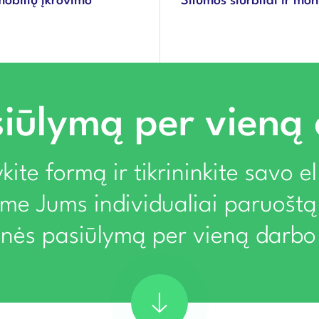
mobilių įkrovimo
Šilumos siurbliai ir mo
iūlymą per vieną
kite formą ir tikrininkite savo e
ime Jums individualiai paruoštą
rinės pasiūlymą per vieną darbo