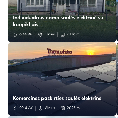
Individualaus
Individualaus namo saulės elektrinė su
namo
kaupikliais
saulės
6.44 kW
Vilnius
2026 m.
elektrinė
su
kaupikliais
Komercinės
paskirties
Komercinės paskirties saulės elektrinė
saulės
99.4 kW
Vilnius
2025 m.
elektrinė