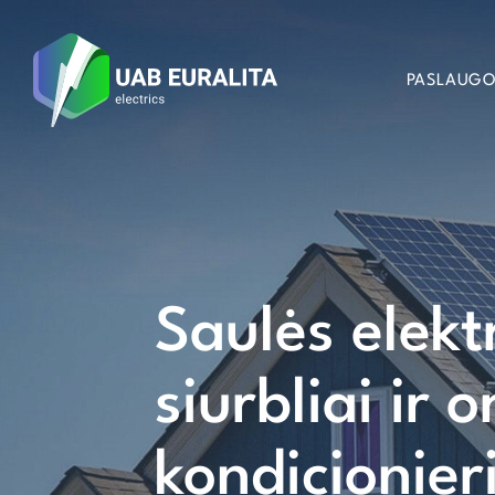
PASLAUG
Saulės elekt
siurbliai ir o
kondicionier