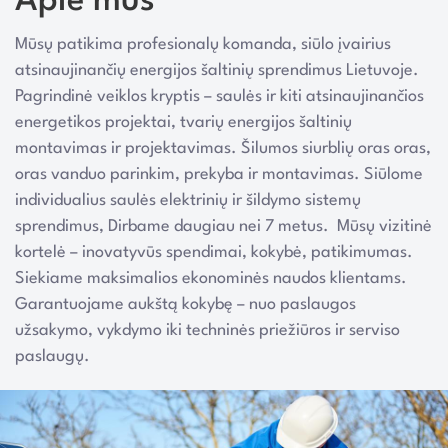
Apie mus
Mūsų patikima profesionalų komanda, siūlo įvairius
atsinaujinančių energijos šaltinių sprendimus Lietuvoje.
Pagrindinė veiklos kryptis – saulės ir kiti atsinaujinančios
energetikos projektai, tvarių energijos šaltinių
montavimas ir projektavimas. Šilumos siurblių oras oras,
oras vanduo parinkim, prekyba ir montavimas. Siūlome
individualius saulės elektrinių ir šildymo sistemų
sprendimus, Dirbame daugiau nei 7 metus. Mūsų vizitinė
kortelė – inovatyvūs spendimai, kokybė, patikimumas.
Siekiame maksimalios ekonominės naudos klientams.
Garantuojame aukštą kokybę – nuo paslaugos
užsakymo, vykdymo iki techninės priežiūros ir serviso
paslaugų.