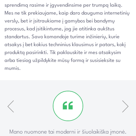
sprendimą rasime ir įgyvendinsime per trumpą laiką.
Mes ne tik prekiaujame, kaip daro dauguma internetinių
verslų, bet ir įsitraukiame į gamybos bei bandymų
procesus, kad įsitikintume, jog jie atitinka aukštus
standartus. Savo komandoje turime inžinierių, kurie
atsakys į bet kokius techninius klausimus ir patars, kokį
produktą pasirinkti. Tik paklauskite ir mes atsakysim
arba tiesiog užpildykite mūsų formą ir susisieksite su
mumis.
ką
Mano nuomone tai moderni ir šiuolaikiška įmonė.
P