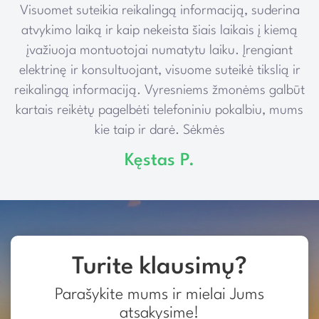
Visuomet suteikia reikalingą informaciją, suderina
e
atvykimo laiką ir kaip nekeista šiais laikais į kiemą
įvažiuoja montuotojai numatytu laiku. Įrengiant
elektrinę ir konsultuojant, visuome suteikė tikslią ir
reikalingą informaciją. Vyresniems žmonėms galbūt
kartais reikėtų pagelbėti telefoniniu pokalbiu, mums
kie taip ir darė. Sėkmės
Kęstas P.
Turite klausimų?
Parašykite mums ir mielai Jums
atsakysime!