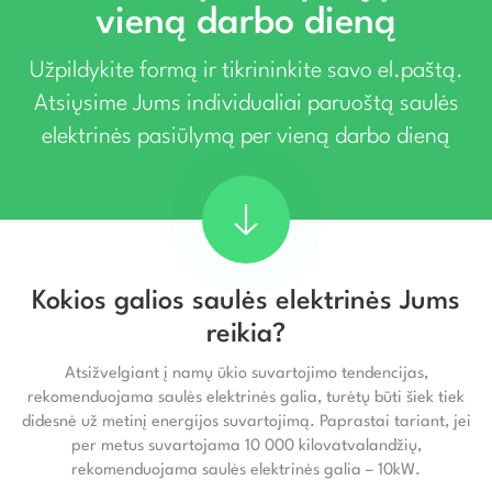
vieną darbo dieną
Užpildykite formą ir tikrininkite savo el.paštą.
Atsiųsime Jums individualiai paruoštą saulės
elektrinės pasiūlymą per vieną darbo dieną
Kokios galios saulės elektrinės Jums
reikia?
Atsižvelgiant į namų ūkio suvartojimo tendencijas,
rekomenduojama saulės elektrinės galia, turėtų būti šiek tiek
didesnė už metinį energijos suvartojimą. Paprastai tariant, jei
per metus suvartojama 10 000 kilovatvalandžių,
rekomenduojama saulės elektrinės galia – 10kW.