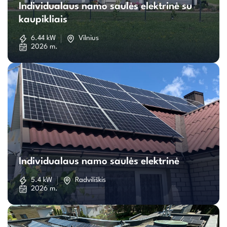
Individualaus namo saulės elektrinė su
namo
kaupikliais
saulės
6.44 kW
Vilnius
2026 m.
elektrinė
su
kaupikliais
Individualaus
namo
Individualaus namo saulės elektrinė
saulės
5.4 kW
Radviliškis
2026 m.
elektrinė