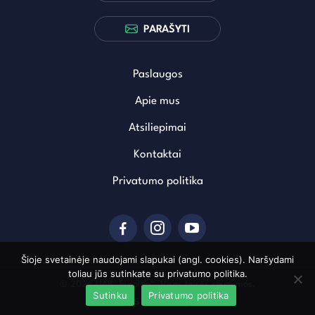
PARAŠYTI
Paslaugos
Apie mus
Atsiliepimai
Kontaktai
Privatumo politika
Šioje svetainėje naudojami slapukai (angl. cookies). Naršydami
toliau jūs sutinkate su privatumo politika.
© 2026 UAB „Euralita“. Visos teisės saugomos.
Sutinku
Privatumo politika
Sukurta: