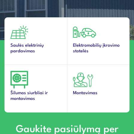
Saulės elektrinių
Elektromobilių įkrovimo
pardavimas
stotelės
Šilumos siurbliai ir
Montavimas
montavimas
Gaukite pasiūlymą per