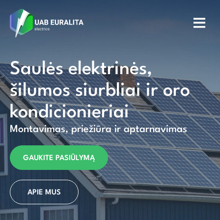
Saulės elektrinės,
šilumos siurbliai ir oro
kondicionieriai
Montavimas, priežiūra ir aptarnavimas
GAUKITE PASIŪLYMĄ
APIE MUS