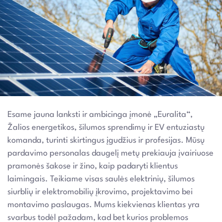
Esame jauna lanksti ir ambicinga įmonė „Euralita“,
Žalios energetikos, šilumos sprendimų ir EV entuziastų
komanda, turinti skirtingus įgudžius ir profesijas. Mūsų
pardavimo personalas daugelį metų prekiauja įvairiuose
pramonės šakose ir žino, kaip padaryti klientus
laimingais. Teikiame visas saulės elektrinių, šilumos
siurblių ir elektromobilių įkrovimo, projektavimo bei
montavimo paslaugas. Mums kiekvienas klientas yra
svarbus todėl pažadam, kad bet kurios problemos