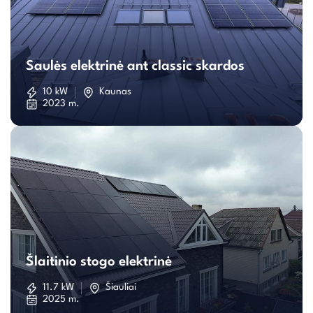
Saulės
elektrinė
Saulės elektrinė ant classic skardos
ant
10 kW
Kaunas
2023 m.
classic
skardos
Šlaitinio
stogo
Šlaitinio stogo elektrinė
elektrinė
11.7 kW
Šiauliai
2025 m.