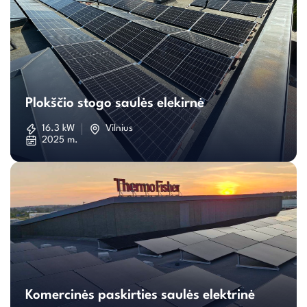
Plokščio
stogo
Plokščio stogo saulės elekirnė
saulės
16.3 kW
Vilnius
2025 m.
elekirnė
Komercinės
paskirties
Komercinės paskirties saulės elektrinė