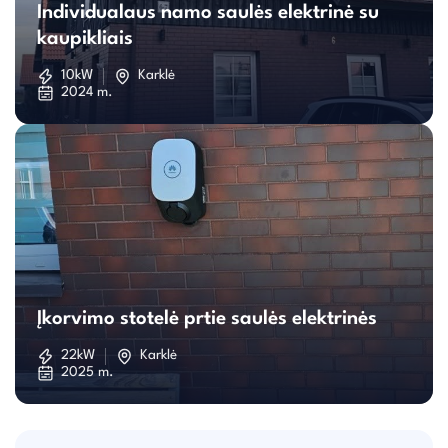
Individualaus namo saulės elektrinė su
namo
kaupikliais
saulės
10kW
Karklė
2024 m.
elektrinė
su
kaupikliais
Įkorvimo
stotelė
Įkorvimo stotelė prtie saulės elektrinės
prtie
22kW
Karklė
2025 m.
saulės
elektrinės