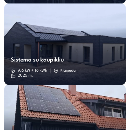
Sistema
su
Sistema su kaupikliu
kaupikliu
9.6 kW + 16 kWh
Klaipėda
2025 m.
Individualaus