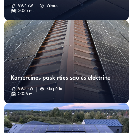
saulės
99.4 kW
Vilnius
2025 m.
elektrinė
Komercinės
paskirties
Komercinės paskirties saulės elektrinė
saulės
99.3 kW
Klaipėda
2026 m.
elektrinė