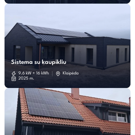
Sistema
su
Sistema su kaupikliu
kaupikliu
9.6 kW + 16 kWh
Klaipėda
2025 m.
Individualaus