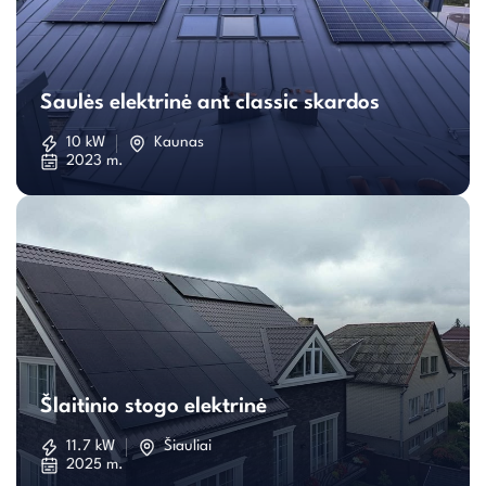
Saulės
elektrinė
Saulės elektrinė ant classic skardos
ant
10 kW
Kaunas
2023 m.
classic
skardos
Šlaitinio
stogo
Šlaitinio stogo elektrinė
elektrinė
11.7 kW
Šiauliai
2025 m.