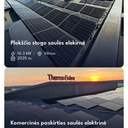
Plokščio
stogo
Plokščio stogo saulės elekirnė
saulės
16.3 kW
Vilnius
2025 m.
elekirnė
Komercinės
paskirties
Komercinės paskirties saulės elektrinė