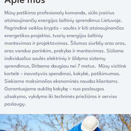
Apie mus
Mūsų patikima profesionalų komanda, siūlo įvairius
atsinaujinančių energijos šaltinių sprendimus Lietuvoje.
Pagrindinė veiklos kryptis – saulės ir kiti atsinaujinančios
energetikos projektai, tvarių energijos šaltinių
montavimas ir projektavimas. Šilumos siurblių oras oras,
oras vanduo parinkim, prekyba ir montavimas. Siūlome
individualius saulės elektrinių ir šildymo sistemų
sprendimus, Dirbame daugiau nei 7 metus. Mūsų vizitinė
kortelė – inovatyvūs spendimai, kokybė, patikimumas.
Siekiame maksimalios ekonominės naudos klientams.
Garantuojame aukštą kokybę – nuo paslaugos
užsakymo, vykdymo iki techninės priežiūros ir serviso
paslaugų.