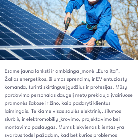
Esame jauna lanksti ir ambicinga įmonė „Euralita“,
Žalios energetikos, šilumos sprendimų ir EV entuziastų
komanda, turinti skirtingus įgudžius ir profesijas. Mūsų
pardavimo personalas daugelį metų prekiauja įvairiuose
pramonės šakose ir žino, kaip padaryti klientus
laimingais. Teikiame visas saulės elektrinių, šilumos
siurblių ir elektromobilių įkrovimo, projektavimo bei
montavimo paslaugas. Mums kiekvienas klientas yra
svarbus todėl pažadam, kad bet kurios problemos