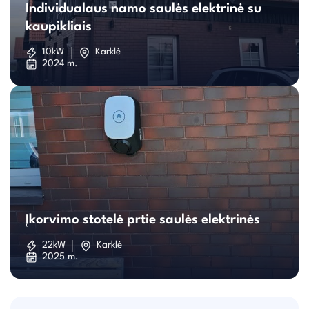
Individualaus namo saulės elektrinė su
namo
kaupikliais
saulės
10kW
Karklė
2024 m.
elektrinė
su
kaupikliais
Įkorvimo
stotelė
Įkorvimo stotelė prtie saulės elektrinės
prtie
22kW
Karklė
2025 m.
saulės
elektrinės