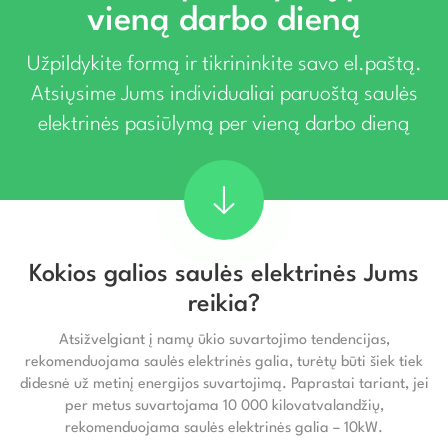
vieną darbo dieną
Užpildykite formą ir tikrininkite savo el.paštą.
Atsiųsime Jums individualiai paruoštą saulės
elektrinės pasiūlymą per vieną darbo dieną
Kokios galios saulės elektrinės Jums
reikia?
Atsižvelgiant į namų ūkio suvartojimo tendencijas,
rekomenduojama saulės elektrinės galia, turėtų būti šiek tiek
didesnė už metinį energijos suvartojimą. Paprastai tariant, jei
per metus suvartojama 10 000 kilovatvalandžių,
rekomenduojama saulės elektrinės galia – 10kW.