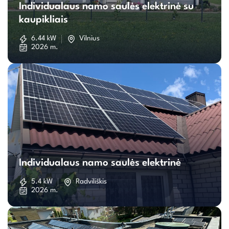
Individualaus namo saulės elektrinė su
namo
kaupikliais
saulės
6.44 kW
Vilnius
2026 m.
elektrinė
su
kaupikliais
Individualaus
namo
Individualaus namo saulės elektrinė
saulės
5.4 kW
Radviliškis
2026 m.
elektrinė