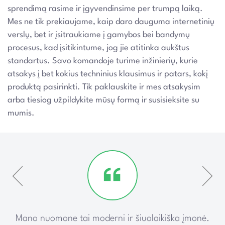
sprendimą rasime ir įgyvendinsime per trumpą laiką.
Mes ne tik prekiaujame, kaip daro dauguma internetinių
verslų, bet ir įsitraukiame į gamybos bei bandymų
procesus, kad įsitikintume, jog jie atitinka aukštus
standartus. Savo komandoje turime inžinierių, kurie
atsakys į bet kokius techninius klausimus ir patars, kokį
produktą pasirinkti. Tik paklauskite ir mes atsakysim
arba tiesiog užpildykite mūsų formą ir susisieksite su
mumis.
ką
Mano nuomone tai moderni ir šiuolaikiška įmonė.
P