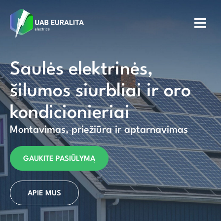
Saulės elektrinės,
šilumos siurbliai ir oro
kondicionieriai
Montavimas, priežiūra ir aptarnavimas
GAUKITE PASIŪLYMĄ
APIE MUS