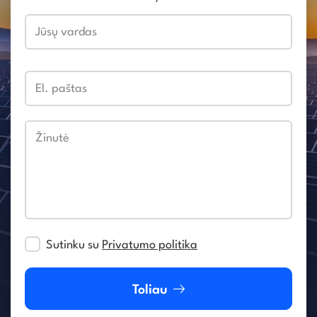
Jūsų vardas
El. paštas
Žinutė
Sutinku su
Privatumo politika
Toliau