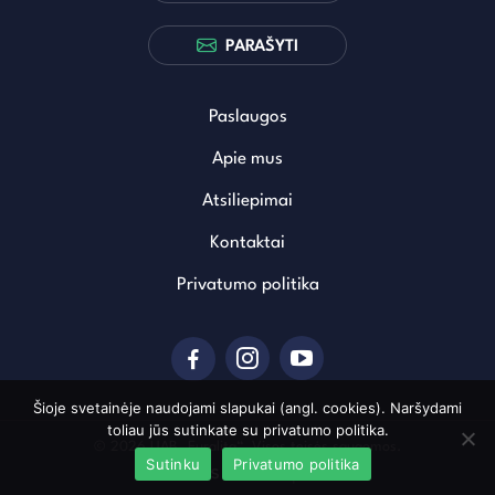
PARAŠYTI
Paslaugos
Apie mus
Atsiliepimai
Kontaktai
Privatumo politika
Šioje svetainėje naudojami slapukai (angl. cookies). Naršydami
toliau jūs sutinkate su privatumo politika.
© 2026 UAB „Euralita“. Visos teisės saugomos.
Sutinku
Privatumo politika
Sukurta: