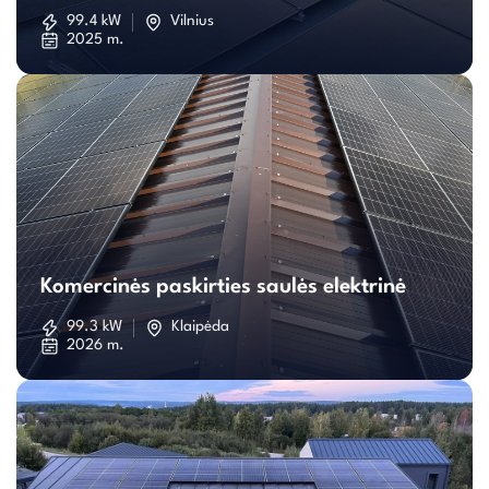
saulės
99.4 kW
Vilnius
2025 m.
elektrinė
Komercinės
paskirties
Komercinės paskirties saulės elektrinė
saulės
99.3 kW
Klaipėda
2026 m.
elektrinė