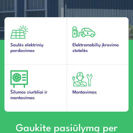
Saulės elektrinių
Elektromobilių įkrovimo
pardavimas
stotelės
Šilumos siurbliai ir
Montavimas
montavimas
Gaukite pasiūlymą per