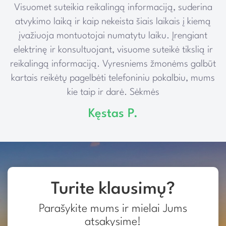
Visuomet suteikia reikalingą informaciją, suderina
e
atvykimo laiką ir kaip nekeista šiais laikais į kiemą
įvažiuoja montuotojai numatytu laiku. Įrengiant
elektrinę ir konsultuojant, visuome suteikė tikslią ir
reikalingą informaciją. Vyresniems žmonėms galbūt
kartais reikėtų pagelbėti telefoniniu pokalbiu, mums
kie taip ir darė. Sėkmės
Kęstas P.
Turite klausimų?
Parašykite mums ir mielai Jums
atsakysime!