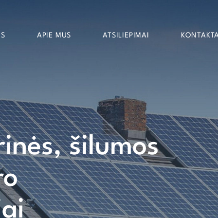
OS
APIE MUS
ATSILIEPIMAI
KONTAKTA
rinės, šilumos
ro
iai