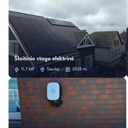
Šlaitinio
stogo
Šlaitinio stogo elektrinė
elektrinė
11.7 kW
Šiauliai
2025 m.
Įkorvimo