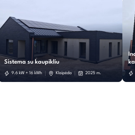
Sistema
su
In
Sistema su kaupikliu
ka
kaupikliu
9.6 kW + 16 kWh
Klaipėda
2025 m.