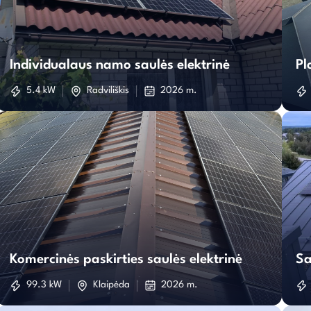
Individualaus
namo
Individualaus namo saulės elektrinė
Pl
saulės
5.4 kW
Radviliškis
2026 m.
elektrinė
Komercinės
paskirties
Komercinės paskirties saulės elektrinė
Sa
saulės
99.3 kW
Klaipėda
2026 m.
elektrinė