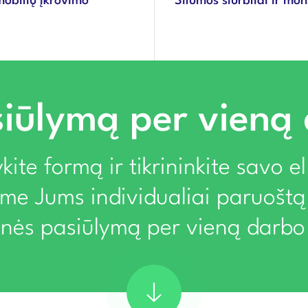
mobilių įkrovimo
Šilumos siurbliai ir mo
iūlymą per vieną
kite formą ir tikrininkite savo e
ime Jums individualiai paruoštą
rinės pasiūlymą per vieną darbo