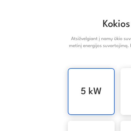
Kokios
Atsižvelgiant į namų ūkio suv
metinį energijos suvartojimą.
5 kW