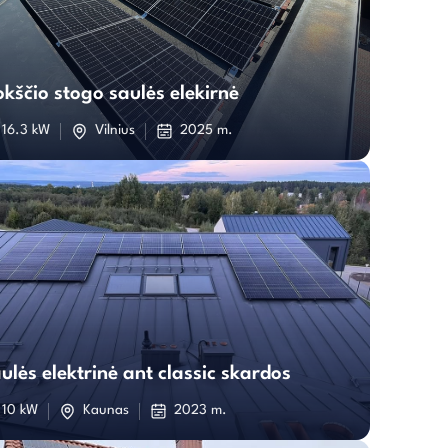
Plokščio
stogo
okščio stogo saulės elekirnė
saulės
16.3 kW
Vilnius
2025 m.
elekirnė
Saulės
elektrinė
ulės elektrinė ant classic skardos
ant
10 kW
Kaunas
2023 m.
classic
skardos