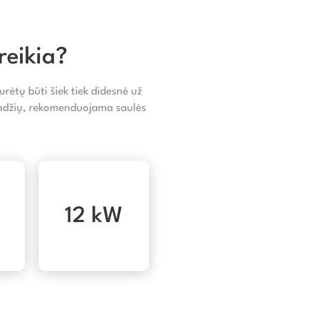
reikia?
rėtų būti šiek tiek didesnė už
landžių, rekomenduojama saulės
12 kW