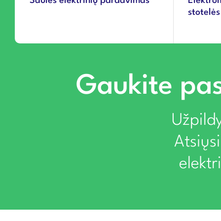
Saulės elektrinių pardavimas
Elektro
stotelės
Gaukite pas
Užpildy
Atsiųs
elekt