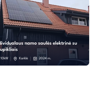
Individualaus
dividualaus namo saulės elektrinė su
namo
upikliais
saulės
10kW
Karklė
2024 m.
elektrinė
su
kaupikliais