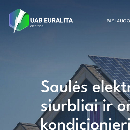
PASLAUG
Saulės elekt
siurbliai ir o
kondicionier