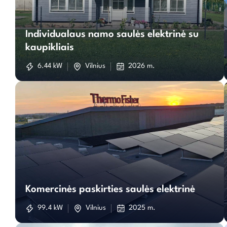
Individualaus
Individualaus namo saulės elektrinė su
namo
kaupikliais
saulės
6.44 kW
Vilnius
2026 m.
elektrinė
su
kaupikliais
Komercinės
paskirties
Komercinės paskirties saulės elektrinė
saulės
99.4 kW
Vilnius
2025 m.
elektrinė