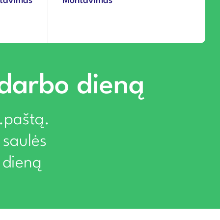
ntavimas
Montavimas
 darbo dieną
l.paštą.
 saulės
 dieną