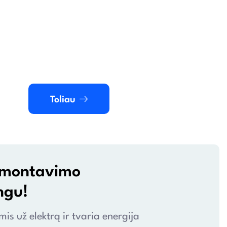
Toliau
ir montavimo
ngu!
s už elektrą ir tvaria energija