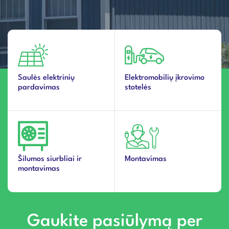
Saulės elektrinių
Elektromobilių įkrovimo
pardavimas
stotelės
Šilumos siurbliai ir
Montavimas
montavimas
Gaukite pasiūlymą per