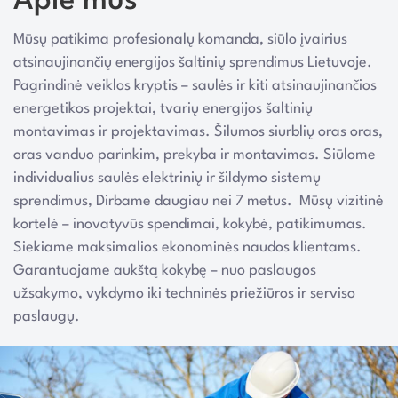
Apie mus
Mūsų patikima profesionalų komanda, siūlo įvairius
atsinaujinančių energijos šaltinių sprendimus Lietuvoje.
Pagrindinė veiklos kryptis – saulės ir kiti atsinaujinančios
energetikos projektai, tvarių energijos šaltinių
montavimas ir projektavimas. Šilumos siurblių oras oras,
oras vanduo parinkim, prekyba ir montavimas. Siūlome
individualius saulės elektrinių ir šildymo sistemų
sprendimus, Dirbame daugiau nei 7 metus. Mūsų vizitinė
kortelė – inovatyvūs spendimai, kokybė, patikimumas.
Siekiame maksimalios ekonominės naudos klientams.
Garantuojame aukštą kokybę – nuo paslaugos
užsakymo, vykdymo iki techninės priežiūros ir serviso
paslaugų.