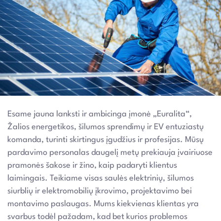
Esame jauna lanksti ir ambicinga įmonė „Euralita“,
Žalios energetikos, šilumos sprendimų ir EV entuziastų
komanda, turinti skirtingus įgudžius ir profesijas. Mūsų
pardavimo personalas daugelį metų prekiauja įvairiuose
pramonės šakose ir žino, kaip padaryti klientus
laimingais. Teikiame visas saulės elektrinių, šilumos
siurblių ir elektromobilių įkrovimo, projektavimo bei
montavimo paslaugas. Mums kiekvienas klientas yra
svarbus todėl pažadam, kad bet kurios problemos