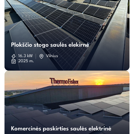
Plokščio
stogo
Plokščio stogo saulės elekirnė
saulės
16.3 kW
Vilnius
2025 m.
elekirnė
Komercinės
paskirties
Komercinės paskirties saulės elektrinė