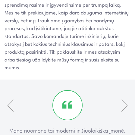
sprendimą rasime ir įgyvendinsime per trumpą laiką.
Mes ne tik prekiaujame, kaip daro dauguma internetinių
verslų, bet ir įsitraukiame į gamybos bei bandymų
procesus, kad įsitikintume, jog jie atitinka aukštus
standartus. Savo komandoje turime inžinierių, kurie
atsakys į bet kokius techninius klausimus ir patars, kokį
produktą pasirinkti. Tik paklauskite ir mes atsakysim
arba tiesiog užpildykite mūsų formą ir susisieksite su
mumis.
ką
Mano nuomone tai moderni ir šiuolaikiška įmonė.
P