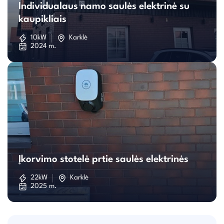
Individualaus namo saulės elektrinė su
namo
kaupikliais
saulės
10kW
Karklė
2024 m.
elektrinė
su
kaupikliais
Įkorvimo
stotelė
Įkorvimo stotelė prtie saulės elektrinės
prtie
22kW
Karklė
2025 m.
saulės
elektrinės