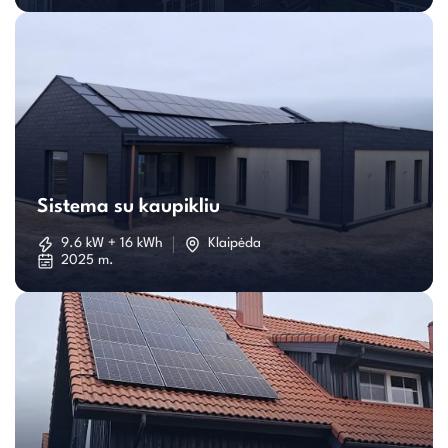
Sistema
su
Sistema su kaupikliu
kaupikliu
9.6 kW + 16 kWh
Klaipėda
2025 m.
Individualaus