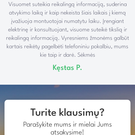
Visuomet suteikia reikalingą informaciją, suderina
e
atvykimo laiką ir kaip nekeista šiais laikais į kiemą
įvažiuoja montuotojai numatytu laiku. Įrengiant
elektrinę ir konsultuojant, visuome suteikė tikslią ir
reikalingą informaciją. Vyresniems žmonėms galbūt
kartais reikėtų pagelbėti telefoniniu pokalbiu, mums
kie taip ir darė. Sėkmės
Kęstas P.
Turite klausimų?
Parašykite mums ir mielai Jums
atsakysime!