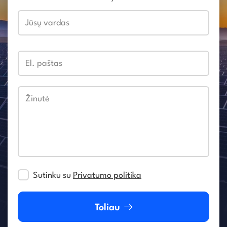
Jūsų vardas
El. paštas
Žinutė
Sutinku su
Privatumo politika
Toliau