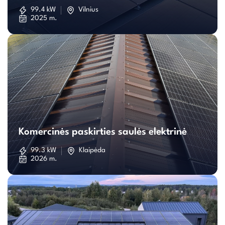
saulės
99.4 kW
Vilnius
2025 m.
elektrinė
Komercinės
paskirties
Komercinės paskirties saulės elektrinė
saulės
99.3 kW
Klaipėda
2026 m.
elektrinė