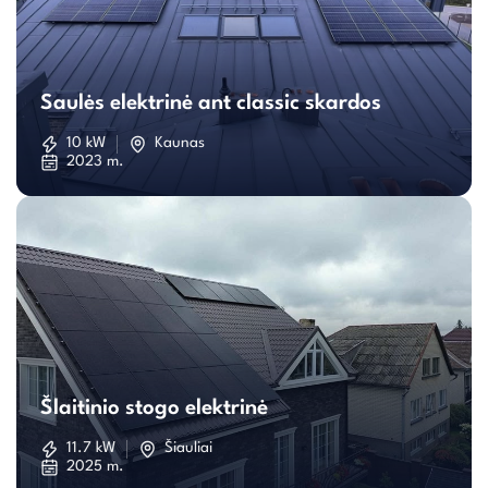
Saulės
elektrinė
Saulės elektrinė ant classic skardos
ant
10 kW
Kaunas
2023 m.
classic
skardos
Šlaitinio
stogo
Šlaitinio stogo elektrinė
elektrinė
11.7 kW
Šiauliai
2025 m.