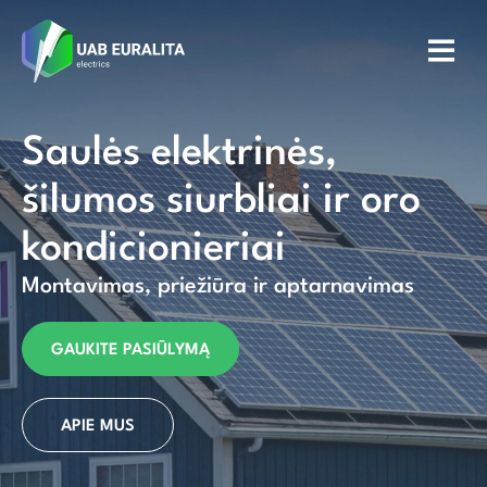
Saulės elektrinės,
šilumos siurbliai ir oro
kondicionieriai
Montavimas, priežiūra ir aptarnavimas
GAUKITE PASIŪLYMĄ
APIE MUS