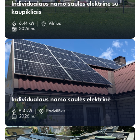
Individualaus namo saulės elektrinė su
namo
kaupikliais
saulės
6.44 kW
Vilnius
2026 m.
elektrinė
su
kaupikliais
Individualaus
namo
Individualaus namo saulės elektrinė
saulės
5.4 kW
Radviliškis
2026 m.
elektrinė