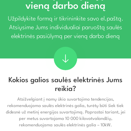
vieną darbo dieną
Užpildykite formą ir tikrininkite savo el.paštą.
Atsiųsime Jums individualiai paruoštą saulės
elektrinės pasiūlymą per vieną darbo dieną
Kokios galios saulės elektrinės Jums
reikia?
Atsižvelgiant į namų ūkio suvartojimo tendencijas,
rekomenduojama saulės elektrinės galia, turėtų būti šiek tiek
didesnė už metinį energijos suvartojimą. Paprastai tariant, jei
per metus suvartojama 10 000 kilovatvalandžių,
rekomenduojama saulės elektrinės galia – 10kW.