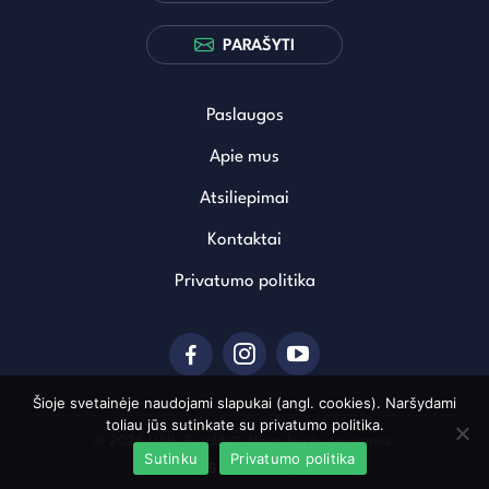
PARAŠYTI
Paslaugos
Apie mus
Atsiliepimai
Kontaktai
Privatumo politika
Šioje svetainėje naudojami slapukai (angl. cookies). Naršydami
toliau jūs sutinkate su privatumo politika.
© 2026 UAB „Euralita“. Visos teisės saugomos.
Sutinku
Privatumo politika
Sukurta: