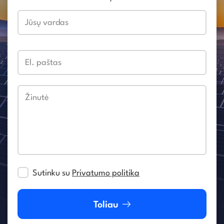
Jūsų vardas
El. paštas
Žinutė
Sutinku su
Privatumo politika
Toliau