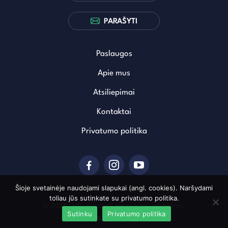
PARAŠYTI
Paslaugos
Apie mus
Atsiliepimai
Kontaktai
Privatumo politika
Šioje svetainėje naudojami slapukai (angl. cookies). Naršydami
toliau jūs sutinkate su privatumo politika.
© 2026 UAB „Euralita“. Visos teisės saugomos.
Sutinku
Privatumo politika
Sukurta: