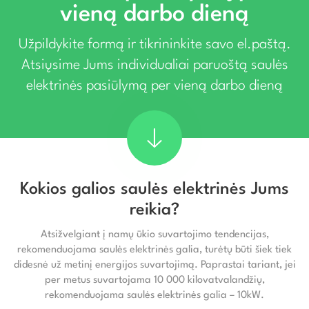
vieną darbo dieną
Užpildykite formą ir tikrininkite savo el.paštą.
Atsiųsime Jums individualiai paruoštą saulės
elektrinės pasiūlymą per vieną darbo dieną
Kokios galios saulės elektrinės Jums
reikia?
Atsižvelgiant į namų ūkio suvartojimo tendencijas,
rekomenduojama saulės elektrinės galia, turėtų būti šiek tiek
didesnė už metinį energijos suvartojimą. Paprastai tariant, jei
per metus suvartojama 10 000 kilovatvalandžių,
rekomenduojama saulės elektrinės galia – 10kW.