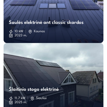
Saulės
elektrinė
Saulės elektrinė ant classic skardos
ant
10 kW
Kaunas
2023 m.
classic
skardos
Šlaitinio
stogo
Šlaitinio stogo elektrinė
elektrinė
11.7 kW
Šiauliai
2025 m.