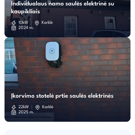
Individualaus namo saulės elektrinė su
namo
kaupikliais
saulės
10kW
Karklė
2024 m.
elektrinė
su
kaupikliais
Įkorvimo
stotelė
Įkorvimo stotelė prtie saulės elektrinės
prtie
22kW
Karklė
2025 m.
saulės
elektrinės