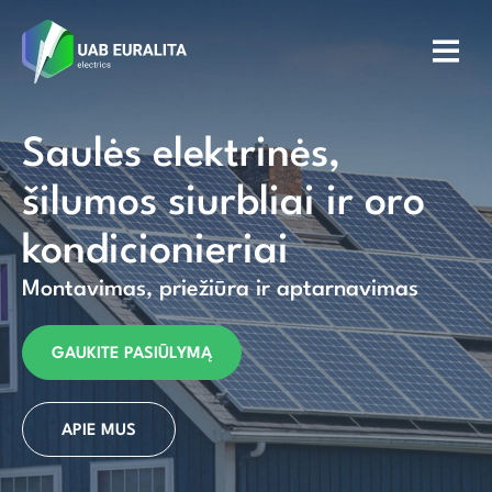
Saulės elektrinės,
šilumos siurbliai ir oro
kondicionieriai
Montavimas, priežiūra ir aptarnavimas
GAUKITE PASIŪLYMĄ
APIE MUS