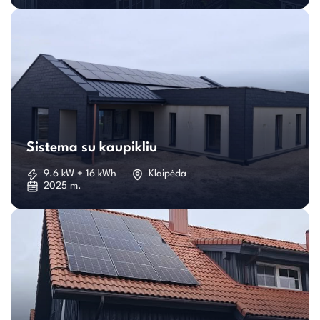
Sistema
su
Sistema su kaupikliu
kaupikliu
9.6 kW + 16 kWh
Klaipėda
2025 m.
Individualaus