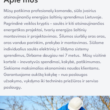
Apie mus
Mūsų patikima profesionalų komanda, siūlo įvairius
atsinaujinančių energijos šaltinių sprendimus Lietuvoje.
Pagrindinė veiklos kryptis – saulės ir kiti atsinaujinančios
energetikos projektai, tvarių energijos šaltinių
montavimas ir projektavimas. Šilumos siurblių oras oras,
oras vanduo parinkim, prekyba ir montavimas. Siūlome
individualius saulės elektrinių ir šildymo sistemų
sprendimus, Dirbame daugiau nei 7 metus. Mūsų vizitinė
kortelė – inovatyvūs spendimai, kokybė, patikimumas.
Siekiame maksimalios ekonominės naudos klientams.
Garantuojame aukštą kokybę – nuo paslaugos
užsakymo, vykdymo iki techninės priežiūros ir serviso
paslaugų.