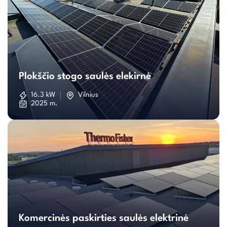
Plokščio
stogo
Plokščio stogo saulės elekirnė
saulės
16.3 kW
Vilnius
2025 m.
elekirnė
Komercinės
paskirties
Komercinės paskirties saulės elektrinė