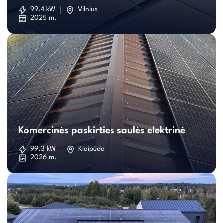
saulės
99.4 kW
Vilnius
2025 m.
elektrinė
Komercinės
paskirties
Komercinės paskirties saulės elektrinė
saulės
99.3 kW
Klaipėda
2026 m.
elektrinė