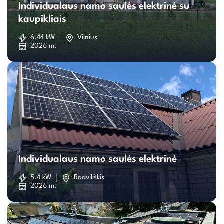
Individualaus namo saulės elektrinė su
namo
kaupikliais
saulės
6.44 kW
Vilnius
2026 m.
elektrinė
su
kaupikliais
Individualaus
namo
Individualaus namo saulės elektrinė
saulės
5.4 kW
Radviliškis
2026 m.
elektrinė