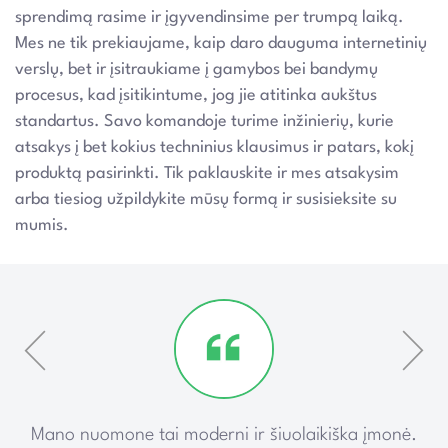
sprendimą rasime ir įgyvendinsime per trumpą laiką.
Mes ne tik prekiaujame, kaip daro dauguma internetinių
verslų, bet ir įsitraukiame į gamybos bei bandymų
procesus, kad įsitikintume, jog jie atitinka aukštus
standartus. Savo komandoje turime inžinierių, kurie
atsakys į bet kokius techninius klausimus ir patars, kokį
produktą pasirinkti. Tik paklauskite ir mes atsakysim
arba tiesiog užpildykite mūsų formą ir susisieksite su
mumis.
ką
Mano nuomone tai moderni ir šiuolaikiška įmonė.
P