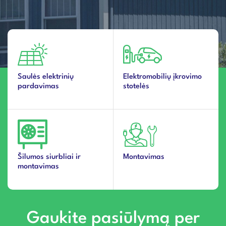
Saulės elektrinių
Elektromobilių įkrovimo
pardavimas
stotelės
Šilumos siurbliai ir
Montavimas
montavimas
Gaukite pasiūlymą per