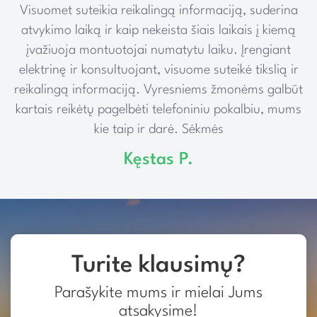
Visuomet suteikia reikalingą informaciją, suderina
e
atvykimo laiką ir kaip nekeista šiais laikais į kiemą
įvažiuoja montuotojai numatytu laiku. Įrengiant
elektrinę ir konsultuojant, visuome suteikė tikslią ir
reikalingą informaciją. Vyresniems žmonėms galbūt
kartais reikėtų pagelbėti telefoniniu pokalbiu, mums
kie taip ir darė. Sėkmės
Kęstas P.
Turite klausimų?
Parašykite mums ir mielai Jums
atsakysime!