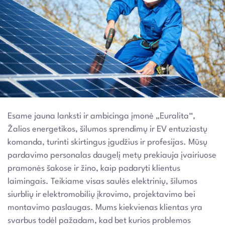
Esame jauna lanksti ir ambicinga įmonė „Euralita“,
Žalios energetikos, šilumos sprendimų ir EV entuziastų
komanda, turinti skirtingus įgudžius ir profesijas. Mūsų
pardavimo personalas daugelį metų prekiauja įvairiuose
pramonės šakose ir žino, kaip padaryti klientus
laimingais. Teikiame visas saulės elektrinių, šilumos
siurblių ir elektromobilių įkrovimo, projektavimo bei
montavimo paslaugas. Mums kiekvienas klientas yra
svarbus todėl pažadam, kad bet kurios problemos