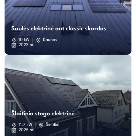
Saulės
elektrinė
Saulės elektrinė ant classic skardos
ant
10 kW
Kaunas
2023 m.
classic
skardos
Šlaitinio
stogo
Šlaitinio stogo elektrinė
elektrinė
11.7 kW
Šiauliai
2025 m.