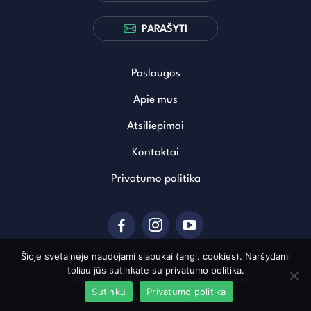
PARAŠYTI
Paslaugos
Apie mus
Atsiliepimai
Kontaktai
Privatumo politika
Šioje svetainėje naudojami slapukai (angl. cookies). Naršydami
toliau jūs sutinkate su privatumo politika.
© 2026 UAB „Euralita“. Visos teisės saugomos.
Sutinku
Privatumo politika
Sukurta: