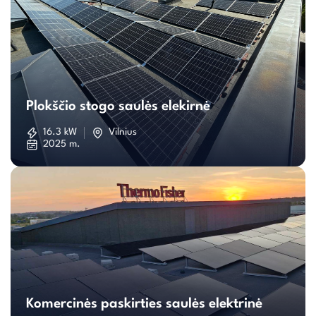
Plokščio
stogo
Plokščio stogo saulės elekirnė
saulės
16.3 kW
Vilnius
2025 m.
elekirnė
Komercinės
paskirties
Komercinės paskirties saulės elektrinė