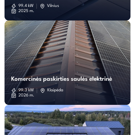
saulės
99.4 kW
Vilnius
2025 m.
elektrinė
Komercinės
paskirties
Komercinės paskirties saulės elektrinė
saulės
99.3 kW
Klaipėda
2026 m.
elektrinė