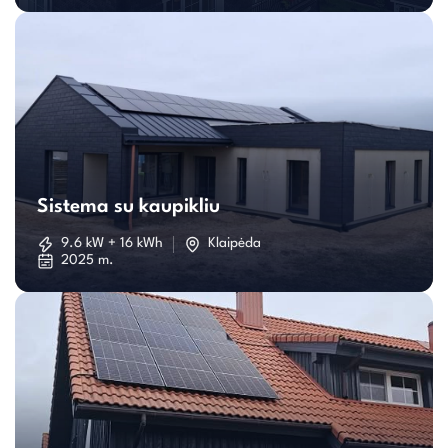
Sistema
su
Sistema su kaupikliu
kaupikliu
9.6 kW + 16 kWh
Klaipėda
2025 m.
Individualaus