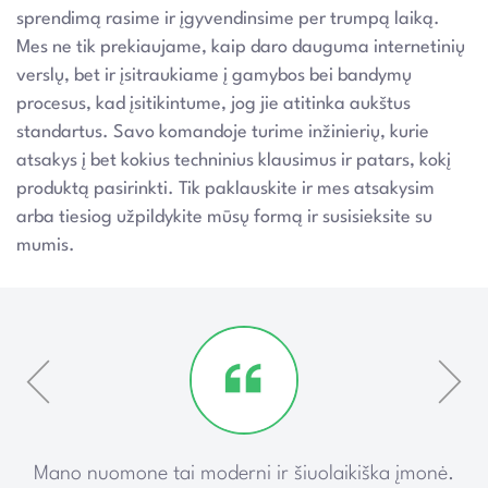
sprendimą rasime ir įgyvendinsime per trumpą laiką.
Mes ne tik prekiaujame, kaip daro dauguma internetinių
verslų, bet ir įsitraukiame į gamybos bei bandymų
procesus, kad įsitikintume, jog jie atitinka aukštus
standartus. Savo komandoje turime inžinierių, kurie
atsakys į bet kokius techninius klausimus ir patars, kokį
produktą pasirinkti. Tik paklauskite ir mes atsakysim
arba tiesiog užpildykite mūsų formą ir susisieksite su
mumis.
ką
Mano nuomone tai moderni ir šiuolaikiška įmonė.
P