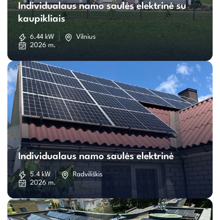
Individualaus namo saulės elektrinė su
namo
kaupikliais
saulės
6.44 kW
Vilnius
2026 m.
elektrinė
su
kaupikliais
Individualaus
namo
Individualaus namo saulės elektrinė
saulės
5.4 kW
Radviliškis
2026 m.
elektrinė