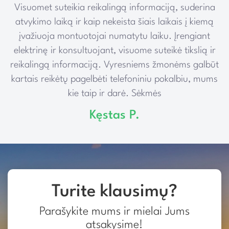
Visuomet suteikia reikalingą informaciją, suderina
e
atvykimo laiką ir kaip nekeista šiais laikais į kiemą
įvažiuoja montuotojai numatytu laiku. Įrengiant
elektrinę ir konsultuojant, visuome suteikė tikslią ir
reikalingą informaciją. Vyresniems žmonėms galbūt
kartais reikėtų pagelbėti telefoniniu pokalbiu, mums
kie taip ir darė. Sėkmės
Kęstas P.
Turite klausimų?
Parašykite mums ir mielai Jums
atsakysime!