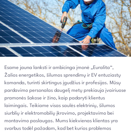
Esame jauna lanksti ir ambicinga įmonė „Euralita“,
Žalios energetikos, šilumos sprendimų ir EV entuziastų
komanda, turinti skirtingus įgudžius ir profesijas. Mūsų
pardavimo personalas daugelį metų prekiauja įvairiuose
pramonės šakose ir žino, kaip padaryti klientus
laimingais. Teikiame visas saulės elektrinių, šilumos
siurblių ir elektromobilių įkrovimo, projektavimo bei
montavimo paslaugas. Mums kiekvienas klientas yra
svarbus todėl pažadam, kad bet kurios problemos