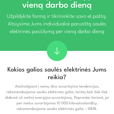
vieną darbo dieną
Užpildykite formą ir tikrininkite savo el.paštą.
Atsiųsime Jums individualiai paruoštą saulės
elektrinės pasiūlymą per vieną darbo dieną
Kokios galios saulės elektrinės Jums
reikia?
Atsižvelgiant į namų ūkio suvartojimo tendencijas,
rekomenduojama saulės elektrinės galia, turėtų būti šiek tiek
didesnė už metinį energijos suvartojimą. Paprastai tariant, jei
per metus suvartojama 10 000 kilovatvalandžių,
rekomenduojama saulės elektrinės galia – 10kW.