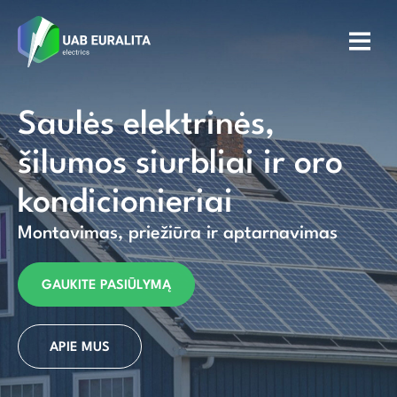
Saulės elektrinės,
šilumos siurbliai ir oro
kondicionieriai
Montavimas, priežiūra ir aptarnavimas
GAUKITE PASIŪLYMĄ
APIE MUS