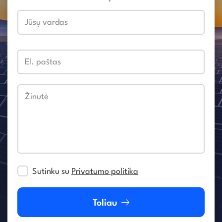
Jūsų vardas
El. paštas
Žinutė
Sutinku su
Privatumo politika
Toliau