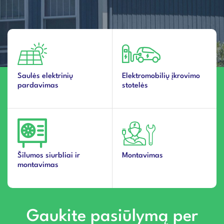
Saulės elektrinių
Elektromobilių įkrovimo
pardavimas
stotelės
Šilumos siurbliai ir
Montavimas
montavimas
Gaukite pasiūlymą per