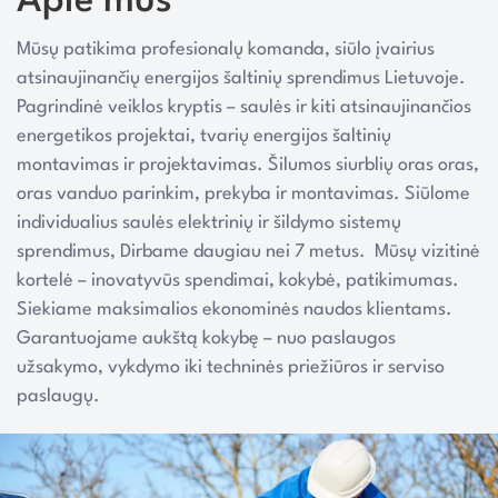
Apie mus
Mūsų patikima profesionalų komanda, siūlo įvairius
atsinaujinančių energijos šaltinių sprendimus Lietuvoje.
Pagrindinė veiklos kryptis – saulės ir kiti atsinaujinančios
energetikos projektai, tvarių energijos šaltinių
montavimas ir projektavimas. Šilumos siurblių oras oras,
oras vanduo parinkim, prekyba ir montavimas. Siūlome
individualius saulės elektrinių ir šildymo sistemų
sprendimus, Dirbame daugiau nei 7 metus. Mūsų vizitinė
kortelė – inovatyvūs spendimai, kokybė, patikimumas.
Siekiame maksimalios ekonominės naudos klientams.
Garantuojame aukštą kokybę – nuo paslaugos
užsakymo, vykdymo iki techninės priežiūros ir serviso
paslaugų.