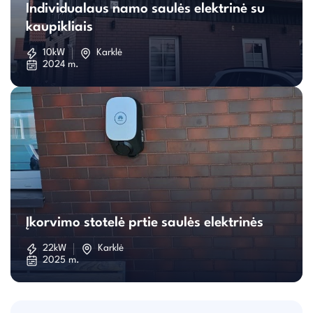
Individualaus namo saulės elektrinė su
namo
kaupikliais
saulės
10kW
Karklė
2024 m.
elektrinė
su
kaupikliais
Įkorvimo
stotelė
Įkorvimo stotelė prtie saulės elektrinės
prtie
22kW
Karklė
2025 m.
saulės
elektrinės