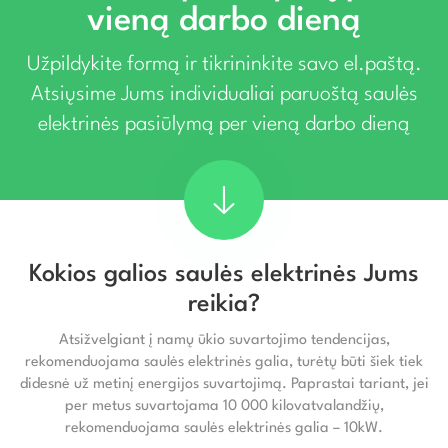
vieną darbo dieną
Užpildykite formą ir tikrininkite savo el.paštą.
Atsiųsime Jums individualiai paruoštą saulės
elektrinės pasiūlymą per vieną darbo dieną
Kokios galios saulės elektrinės Jums
reikia?
Atsižvelgiant į namų ūkio suvartojimo tendencijas,
rekomenduojama saulės elektrinės galia, turėtų būti šiek tiek
didesnė už metinį energijos suvartojimą. Paprastai tariant, jei
per metus suvartojama 10 000 kilovatvalandžių,
rekomenduojama saulės elektrinės galia – 10kW.