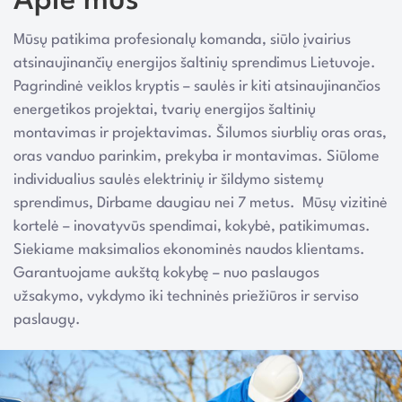
Apie mus
Mūsų patikima profesionalų komanda, siūlo įvairius
atsinaujinančių energijos šaltinių sprendimus Lietuvoje.
Pagrindinė veiklos kryptis – saulės ir kiti atsinaujinančios
energetikos projektai, tvarių energijos šaltinių
montavimas ir projektavimas. Šilumos siurblių oras oras,
oras vanduo parinkim, prekyba ir montavimas. Siūlome
individualius saulės elektrinių ir šildymo sistemų
sprendimus, Dirbame daugiau nei 7 metus. Mūsų vizitinė
kortelė – inovatyvūs spendimai, kokybė, patikimumas.
Siekiame maksimalios ekonominės naudos klientams.
Garantuojame aukštą kokybę – nuo paslaugos
užsakymo, vykdymo iki techninės priežiūros ir serviso
paslaugų.