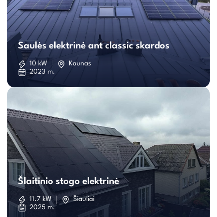
Saulės
elektrinė
Saulės elektrinė ant classic skardos
ant
10 kW
Kaunas
2023 m.
classic
skardos
Šlaitinio
stogo
Šlaitinio stogo elektrinė
elektrinė
11.7 kW
Šiauliai
2025 m.