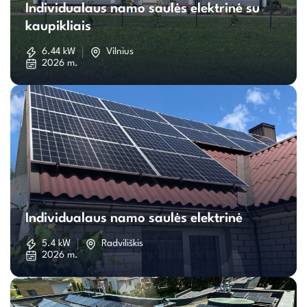
Individualaus namo saulės elektrinė su
namo
kaupikliais
saulės
6.44 kW
Vilnius
2026 m.
elektrinė
su
kaupikliais
Individualaus
namo
Individualaus namo saulės elektrinė
saulės
5.4 kW
Radviliškis
2026 m.
elektrinė