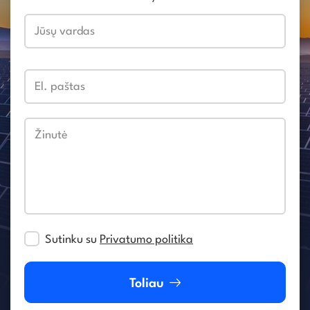
Jūsų vardas
El. paštas
Žinutė
Sutinku su
Privatumo politika
Toliau