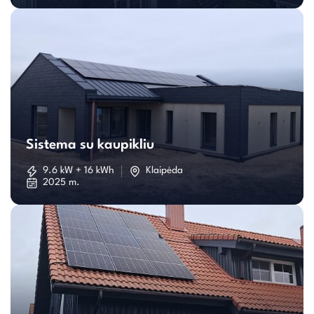
Sistema
su
Sistema su kaupikliu
kaupikliu
9.6 kW + 16 kWh
Klaipėda
2025 m.
Individualaus