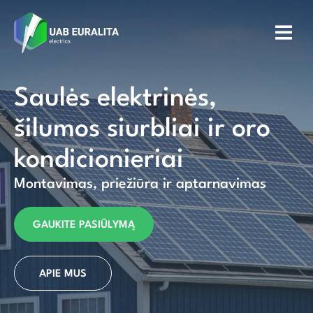
Saulės elektrinės,
šilumos siurbliai ir oro
kondicionieriai
Montavimas, priežiūra ir aptarnavimas
GAUKITE PASIŪLYMĄ
APIE MUS