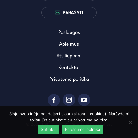
PARAŠYTI
Paslaugos
Apie mus
Atsiliepimai
Kontaktai
Privatumo politika
Šioje svetainėje naudojami slapukai (angl. cookies). Naršydami
toliau jūs sutinkate su privatumo politika.
© 2026 UAB „Euralita“. Visos teisės saugomos.
Sutinku
Privatumo politika
Sukurta: