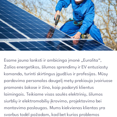
Esame jauna lanksti ir ambicinga įmonė „Euralita“,
Žalios energetikos, šilumos sprendimų ir EV entuziastų
komanda, turinti skirtingus įgudžius ir profesijas. Mūsų
pardavimo personalas daugelį metų prekiauja įvairiuose
pramonės šakose ir žino, kaip padaryti klientus
laimingais. Teikiame visas saulės elektrinių, šilumos
siurblių ir elektromobilių įkrovimo, projektavimo bei
montavimo paslaugas. Mums kiekvienas klientas yra
svarbus todėl pažadam, kad bet kurios problemos