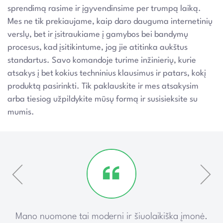
sprendimą rasime ir įgyvendinsime per trumpą laiką.
Mes ne tik prekiaujame, kaip daro dauguma internetinių
verslų, bet ir įsitraukiame į gamybos bei bandymų
procesus, kad įsitikintume, jog jie atitinka aukštus
standartus. Savo komandoje turime inžinierių, kurie
atsakys į bet kokius techninius klausimus ir patars, kokį
produktą pasirinkti. Tik paklauskite ir mes atsakysim
arba tiesiog užpildykite mūsų formą ir susisieksite su
mumis.
ką
Mano nuomone tai moderni ir šiuolaikiška įmonė.
P