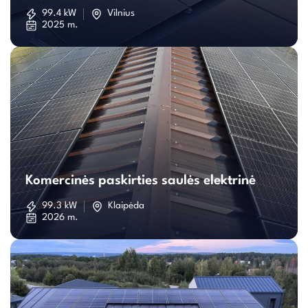
saulės
99.4 kW
Vilnius
2025 m.
elektrinė
Komercinės
paskirties
Komercinės paskirties saulės elektrinė
saulės
99.3 kW
Klaipėda
2026 m.
elektrinė