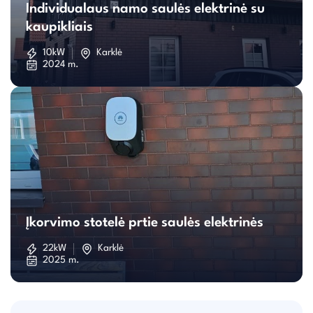
Individualaus namo saulės elektrinė su
namo
kaupikliais
saulės
10kW
Karklė
2024 m.
elektrinė
su
kaupikliais
Įkorvimo
stotelė
Įkorvimo stotelė prtie saulės elektrinės
prtie
22kW
Karklė
2025 m.
saulės
elektrinės