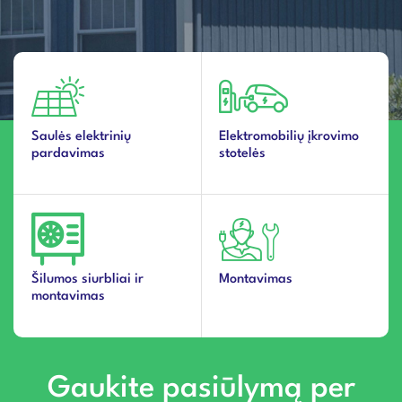
Saulės elektrinių
Elektromobilių įkrovimo
pardavimas
stotelės
Šilumos siurbliai ir
Montavimas
montavimas
Gaukite pasiūlymą per