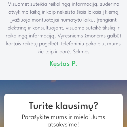
Visuomet suteikia reikalingą informaciją, suderina
e
atvykimo laiką ir kaip nekeista šiais laikais į kiemą
įvažiuoja montuotojai numatytu laiku. Įrengiant
elektrinę ir konsultuojant, visuome suteikė tikslią ir
reikalingą informaciją. Vyresniems žmonėms galbūt
kartais reikėtų pagelbėti telefoniniu pokalbiu, mums
kie taip ir darė. Sėkmės
Kęstas P.
Turite klausimų?
Parašykite mums ir mielai Jums
atsakysime!