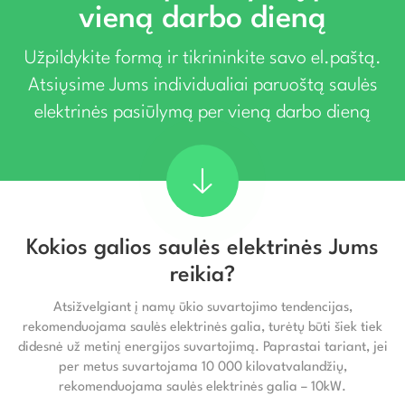
vieną darbo dieną
Užpildykite formą ir tikrininkite savo el.paštą.
Atsiųsime Jums individualiai paruoštą saulės
elektrinės pasiūlymą per vieną darbo dieną
Kokios galios saulės elektrinės Jums
reikia?
Atsižvelgiant į namų ūkio suvartojimo tendencijas,
rekomenduojama saulės elektrinės galia, turėtų būti šiek tiek
didesnė už metinį energijos suvartojimą. Paprastai tariant, jei
per metus suvartojama 10 000 kilovatvalandžių,
rekomenduojama saulės elektrinės galia – 10kW.