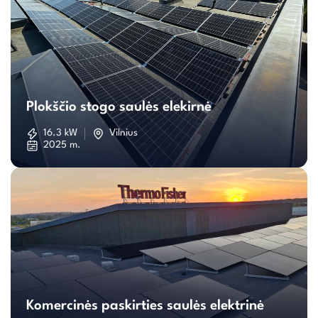
Plokščio
stogo
Plokščio stogo saulės elekirnė
saulės
16.3 kW
Vilnius
2025 m.
elekirnė
Komercinės
paskirties
Komercinės paskirties saulės elektrinė