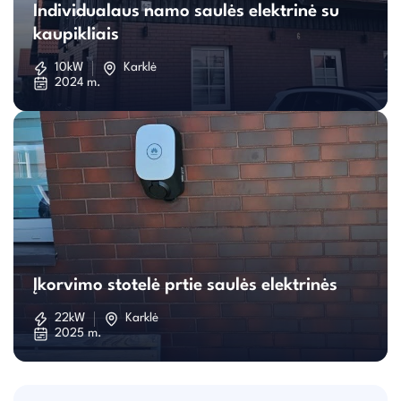
Individualaus namo saulės elektrinė su
namo
kaupikliais
saulės
10kW
Karklė
2024 m.
elektrinė
su
kaupikliais
Įkorvimo
stotelė
Įkorvimo stotelė prtie saulės elektrinės
prtie
22kW
Karklė
2025 m.
saulės
elektrinės