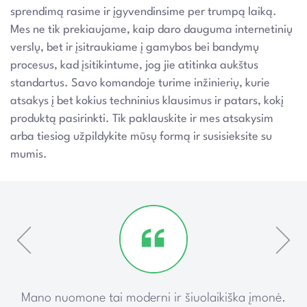
sprendimą rasime ir įgyvendinsime per trumpą laiką.
Mes ne tik prekiaujame, kaip daro dauguma internetinių
verslų, bet ir įsitraukiame į gamybos bei bandymų
procesus, kad įsitikintume, jog jie atitinka aukštus
standartus. Savo komandoje turime inžinierių, kurie
atsakys į bet kokius techninius klausimus ir patars, kokį
produktą pasirinkti. Tik paklauskite ir mes atsakysim
arba tiesiog užpildykite mūsų formą ir susisieksite su
mumis.
ką
Mano nuomone tai moderni ir šiuolaikiška įmonė.
P