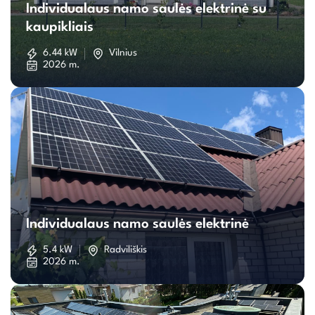
Individualaus namo saulės elektrinė su
namo
kaupikliais
saulės
6.44 kW
Vilnius
2026 m.
elektrinė
su
kaupikliais
Individualaus
namo
Individualaus namo saulės elektrinė
saulės
5.4 kW
Radviliškis
2026 m.
elektrinė