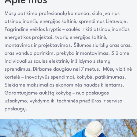
Apie mus
Mūsų patikima profesionalų komanda, siūlo įvairius
atsinaujinančių energijos šaltinių sprendimus Lietuvoje.
Pagrindinė veiklos kryptis – saulės ir kiti atsinaujinančios
energetikos projektai, tvarių energijos šaltinių
montavimas ir projektavimas. Šilumos siurblių oras oras,
oras vanduo parinkim, prekyba ir montavimas. Siūlome
individualius saulės elektrinių ir šildymo sistemų
sprendimus, Dirbame daugiau nei 7 metus. Mūsų vizitinė
kortelė – inovatyvūs spendimai, kokybė, patikimumas.
Siekiame maksimalios ekonominės naudos klientams.
Garantuojame aukštą kokybę – nuo paslaugos
užsakymo, vykdymo iki techninės priežiūros ir serviso
paslaugų.