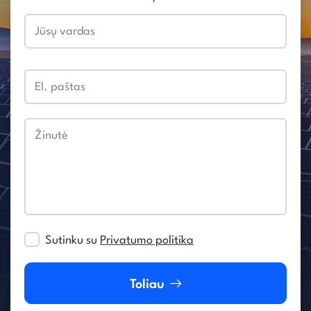
Jūsų vardas
El. paštas
Žinutė
Sutinku su
Privatumo politika
Toliau