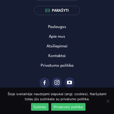
PARAŠYTI
Paslaugos
Apie mus
Atsiliepimai
Kontaktai
Privatumo politika
Šioje svetainėje naudojami slapukai (angl. cookies). Naršydami
toliau jūs sutinkate su privatumo politika.
© 2026 UAB „Euralita“. Visos teisės saugomos.
Sutinku
Privatumo politika
Sukurta: