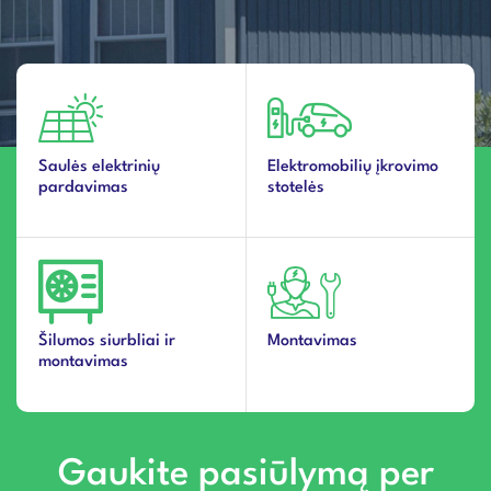
Saulės elektrinių
Elektromobilių įkrovimo
pardavimas
stotelės
Šilumos siurbliai ir
Montavimas
montavimas
Gaukite pasiūlymą per