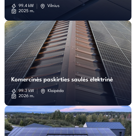
saulės
99.4 kW
Vilnius
2025 m.
elektrinė
Komercinės
paskirties
Komercinės paskirties saulės elektrinė
saulės
99.3 kW
Klaipėda
2026 m.
elektrinė