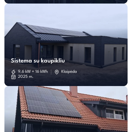
Sistema
su
Sistema su kaupikliu
kaupikliu
9.6 kW + 16 kWh
Klaipėda
2025 m.
Individualaus