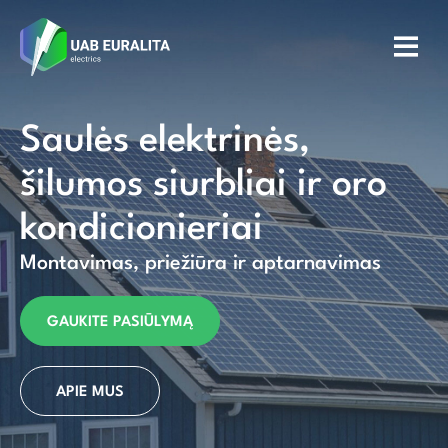
Saulės elektrinės,
šilumos siurbliai ir oro
kondicionieriai
Montavimas, priežiūra ir aptarnavimas
GAUKITE PASIŪLYMĄ
APIE MUS