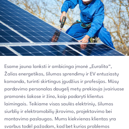
Esame jauna lanksti ir ambicinga įmonė „Euralita“,
Žalios energetikos, šilumos sprendimų ir EV entuziastų
komanda, turinti skirtingus įgudžius ir profesijas. Mūsų
pardavimo personalas daugelį metų prekiauja įvairiuose
pramonės šakose ir žino, kaip padaryti klientus
laimingais. Teikiame visas saulės elektrinių, šilumos
siurblių ir elektromobilių įkrovimo, projektavimo bei
montavimo paslaugas. Mums kiekvienas klientas yra
svarbus todėl pažadam, kad bet kurios problemos