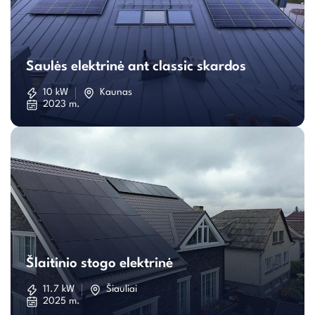
Saulės
elektrinė
Saulės elektrinė ant classic skardos
ant
10 kW
Kaunas
2023 m.
classic
skardos
Šlaitinio
stogo
Šlaitinio stogo elektrinė
elektrinė
11.7 kW
Šiauliai
2025 m.