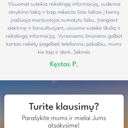
Visuomet suteikia reikalingą informaciją, suderina
e
atvykimo laiką ir kaip nekeista šiais laikais į kiemą
įvažiuoja montuotojai numatytu laiku. Įrengiant
elektrinę ir konsultuojant, visuome suteikė tikslią ir
reikalingą informaciją. Vyresniems žmonėms galbūt
kartais reikėtų pagelbėti telefoniniu pokalbiu, mums
kie taip ir darė. Sėkmės
Kęstas P.
Turite klausimų?
Parašykite mums ir mielai Jums
atsakysime!