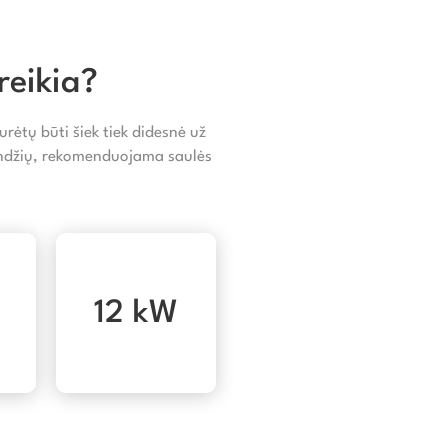
reikia?
rėtų būti šiek tiek didesnė už
landžių, rekomenduojama saulės
12 kW