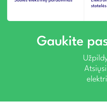
Saulės elektrinių pardavimas
Elektro
stotelės
Gaukite pas
Užpildy
Atsiųs
elekt