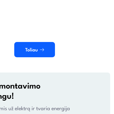
Toliau
ir montavimo
ngu!
s už elektrą ir tvaria energija