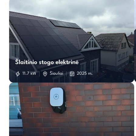
Šlaitinio
stogo
Šlaitinio stogo elektrinė
elektrinė
11.7 kW
Šiauliai
2025 m.
Įkorvimo