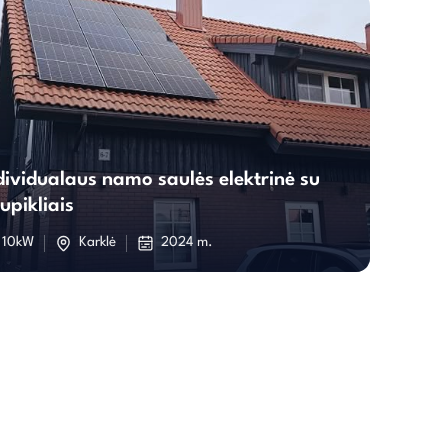
Individualaus
dividualaus namo saulės elektrinė su
namo
upikliais
saulės
10kW
Karklė
2024 m.
elektrinė
su
kaupikliais