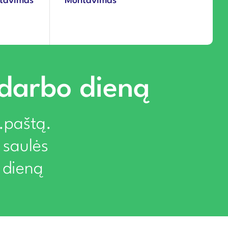
ntavimas
Montavimas
 darbo dieną
l.paštą.
 saulės
 dieną