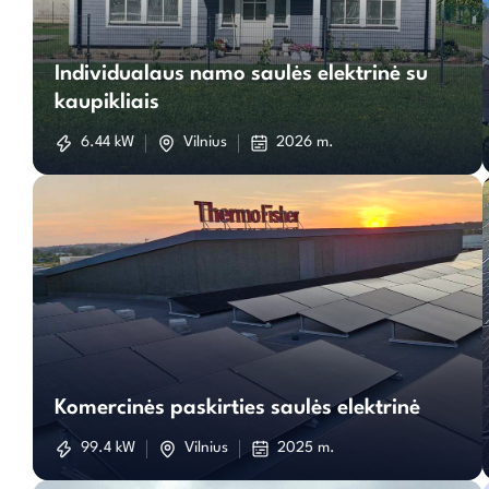
Individualaus
Individualaus namo saulės elektrinė su
namo
kaupikliais
saulės
6.44 kW
Vilnius
2026 m.
elektrinė
su
kaupikliais
Komercinės
paskirties
Komercinės paskirties saulės elektrinė
saulės
99.4 kW
Vilnius
2025 m.
elektrinė