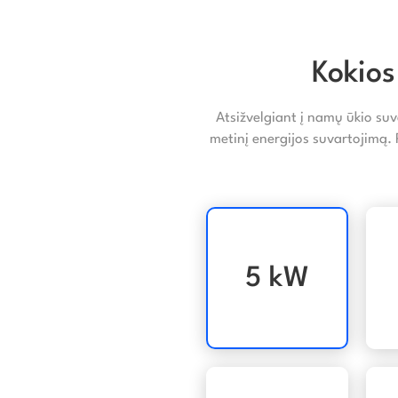
Kokios
Atsižvelgiant į namų ūkio suv
metinį energijos suvartojimą.
5 kW