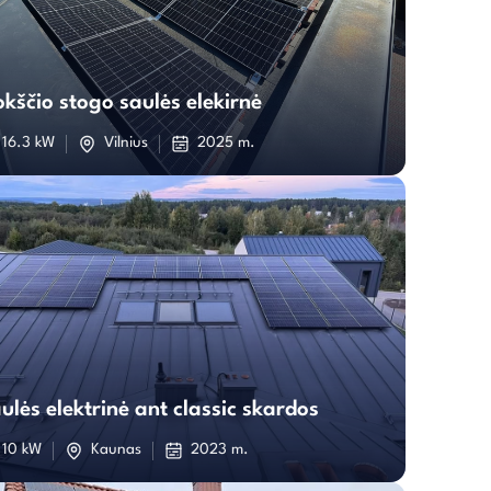
Plokščio
stogo
okščio stogo saulės elekirnė
saulės
16.3 kW
Vilnius
2025 m.
elekirnė
Saulės
elektrinė
ulės elektrinė ant classic skardos
ant
10 kW
Kaunas
2023 m.
classic
skardos