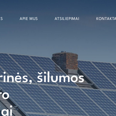
OS
APIE MUS
ATSILIEPIMAI
KONTAKTA
rinės, šilumos
ro
iai