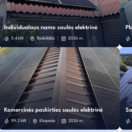
Individualaus
namo
Individualaus namo saulės elektrinė
Pl
saulės
5.4 kW
Radviliškis
2026 m.
elektrinė
Komercinės
paskirties
Komercinės paskirties saulės elektrinė
Sa
saulės
99.3 kW
Klaipėda
2026 m.
elektrinė