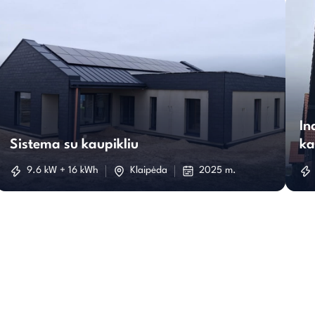
Sistema
su
In
Sistema su kaupikliu
ka
kaupikliu
9.6 kW + 16 kWh
Klaipėda
2025 m.