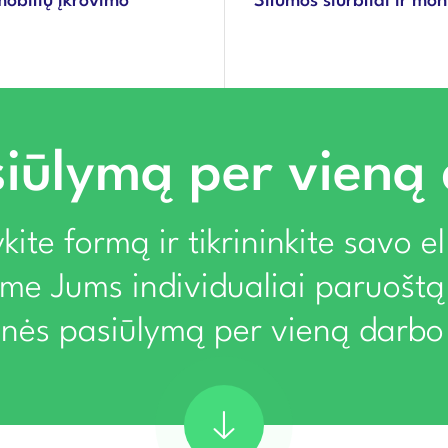
mobilių įkrovimo
Šilumos siurbliai ir mo
iūlymą per vieną
kite formą ir tikrininkite savo e
ime Jums individualiai paruoštą
rinės pasiūlymą per vieną darbo