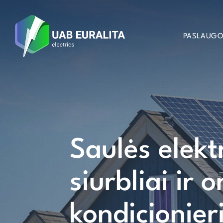
PASLAUG
Saulės elekt
siurbliai ir o
kondicionier