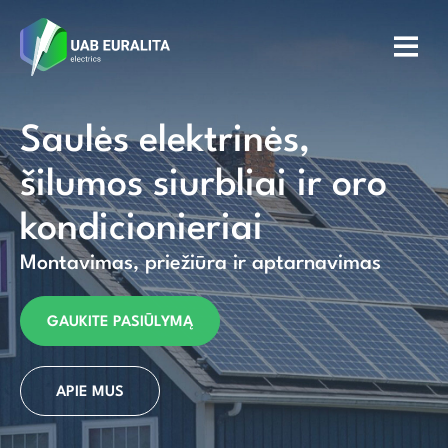
Saulės elektrinės,
šilumos siurbliai ir oro
kondicionieriai
Montavimas, priežiūra ir aptarnavimas
GAUKITE PASIŪLYMĄ
APIE MUS