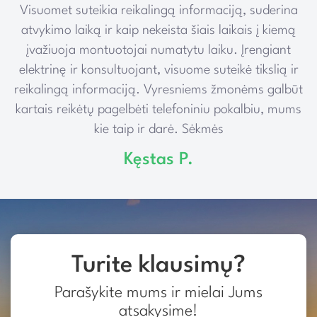
Visuomet suteikia reikalingą informaciją, suderina
e
atvykimo laiką ir kaip nekeista šiais laikais į kiemą
įvažiuoja montuotojai numatytu laiku. Įrengiant
elektrinę ir konsultuojant, visuome suteikė tikslią ir
reikalingą informaciją. Vyresniems žmonėms galbūt
kartais reikėtų pagelbėti telefoniniu pokalbiu, mums
kie taip ir darė. Sėkmės
Kęstas P.
Turite klausimų?
Parašykite mums ir mielai Jums
atsakysime!