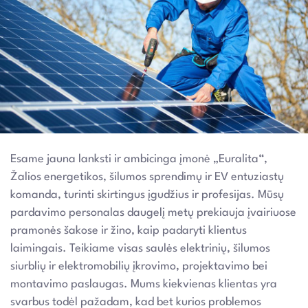
Esame jauna lanksti ir ambicinga įmonė „Euralita“,
Žalios energetikos, šilumos sprendimų ir EV entuziastų
komanda, turinti skirtingus įgudžius ir profesijas. Mūsų
pardavimo personalas daugelį metų prekiauja įvairiuose
pramonės šakose ir žino, kaip padaryti klientus
laimingais. Teikiame visas saulės elektrinių, šilumos
siurblių ir elektromobilių įkrovimo, projektavimo bei
montavimo paslaugas. Mums kiekvienas klientas yra
svarbus todėl pažadam, kad bet kurios problemos