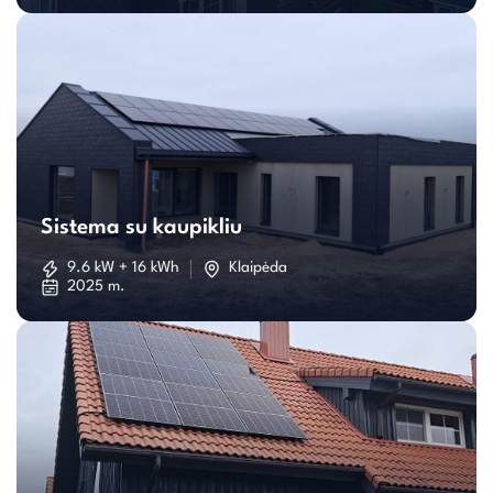
Sistema
su
Sistema su kaupikliu
kaupikliu
9.6 kW + 16 kWh
Klaipėda
2025 m.
Individualaus