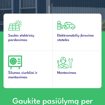
Saulės elektrinių
Elektromobilių įkrovimo
pardavimas
stotelės
Šilumos siurbliai ir
Montavimas
montavimas
Gaukite pasiūlymą per