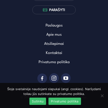
PARAŠYTI
Paslaugos
Apie mus
Atsiliepimai
Kontaktai
Privatumo politika
Šioje svetainėje naudojami slapukai (angl. cookies). Naršydami
toliau jūs sutinkate su privatumo politika.
© 2026 UAB „Euralita“. Visos teisės saugomos.
Sutinku
Privatumo politika
Sukurta: