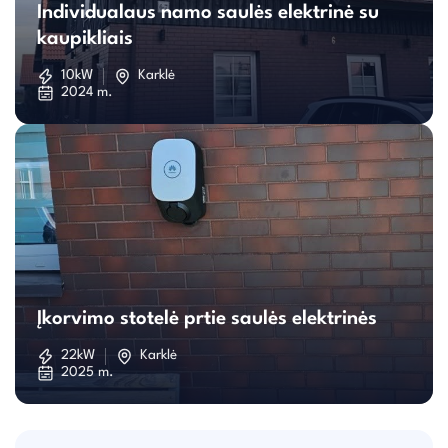
Individualaus namo saulės elektrinė su
namo
kaupikliais
saulės
10kW
Karklė
2024 m.
elektrinė
su
kaupikliais
Įkorvimo
stotelė
Įkorvimo stotelė prtie saulės elektrinės
prtie
22kW
Karklė
2025 m.
saulės
elektrinės