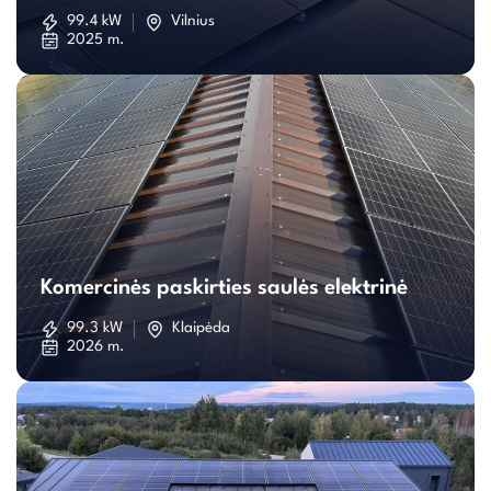
saulės
99.4 kW
Vilnius
2025 m.
elektrinė
Komercinės
paskirties
Komercinės paskirties saulės elektrinė
saulės
99.3 kW
Klaipėda
2026 m.
elektrinė