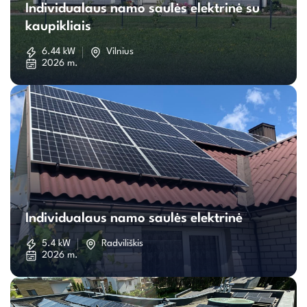
Individualaus namo saulės elektrinė su
namo
kaupikliais
saulės
6.44 kW
Vilnius
2026 m.
elektrinė
su
kaupikliais
Individualaus
namo
Individualaus namo saulės elektrinė
saulės
5.4 kW
Radviliškis
2026 m.
elektrinė