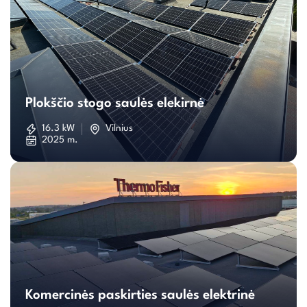
Plokščio
stogo
Plokščio stogo saulės elekirnė
saulės
16.3 kW
Vilnius
2025 m.
elekirnė
Komercinės
paskirties
Komercinės paskirties saulės elektrinė