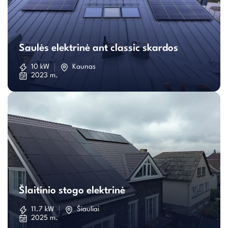
Saulės
elektrinė
Saulės elektrinė ant classic skardos
ant
10 kW
Kaunas
2023 m.
classic
skardos
Šlaitinio
stogo
Šlaitinio stogo elektrinė
elektrinė
11.7 kW
Šiauliai
2025 m.