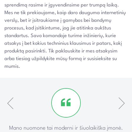
sprendimą rasime ir įgyvendinsime per trumpą laiką.
Mes ne tik prekiaujame, kaip daro dauguma internetinių
verslų, bet ir įsitraukiame į gamybos bei bandymų
procesus, kad įsitikintume, jog jie atitinka aukštus
standartus. Savo komandoje turime inžinierių, kurie
atsakys į bet kokius techninius klausimus ir patars, kokį
produktą pasirinkti. Tik paklauskite ir mes atsakysim
arba tiesiog užpildykite mūsų formą ir susisieksite su
mumis.
ką
Mano nuomone tai moderni ir šiuolaikiška įmonė.
P