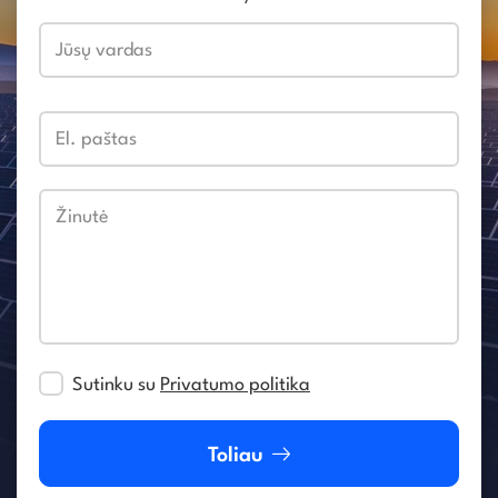
Jūsų vardas
El. paštas
Žinutė
Sutinku su
Privatumo politika
Toliau