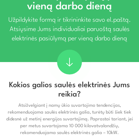
vieną darbo dieną
Užpildykite formą ir tikrininkite savo el.paštą.
Atsiųsime Jums individualiai paruoštą saulės
elektrinės pasiūlymą per vieną darbo dieną
Kokios galios saulės elektrinės Jums
reikia?
Atsižvelgiant į namų ūkio suvartojimo tendencijas,
rekomenduojama saulės elektrinės galia, turėtų būti šiek tiek
didesnė už metinį energijos suvartojimą. Paprastai tariant, jei
per metus suvartojama 10 000 kilovatvalandžių,
rekomenduojama saulės elektrinės galia – 10kW.