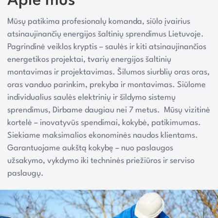
Apie mus
Mūsų patikima profesionalų komanda, siūlo įvairius
atsinaujinančių energijos šaltinių sprendimus Lietuvoje.
Pagrindinė veiklos kryptis – saulės ir kiti atsinaujinančios
energetikos projektai, tvarių energijos šaltinių
montavimas ir projektavimas. Šilumos siurblių oras oras,
oras vanduo parinkim, prekyba ir montavimas. Siūlome
individualius saulės elektrinių ir šildymo sistemų
sprendimus, Dirbame daugiau nei 7 metus. Mūsų vizitinė
kortelė – inovatyvūs spendimai, kokybė, patikimumas.
Siekiame maksimalios ekonominės naudos klientams.
Garantuojame aukštą kokybę – nuo paslaugos
užsakymo, vykdymo iki techninės priežiūros ir serviso
paslaugų.