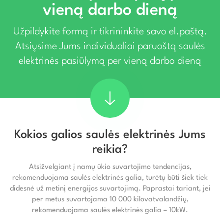
vieną darbo dieną
Užpildykite formą ir tikrininkite savo el.paštą.
Atsiųsime Jums individualiai paruoštą saulės
elektrinės pasiūlymą per vieną darbo dieną
Kokios galios saulės elektrinės Jums
reikia?
Atsižvelgiant į namų ūkio suvartojimo tendencijas,
rekomenduojama saulės elektrinės galia, turėtų būti šiek tiek
didesnė už metinį energijos suvartojimą. Paprastai tariant, jei
per metus suvartojama 10 000 kilovatvalandžių,
rekomenduojama saulės elektrinės galia – 10kW.