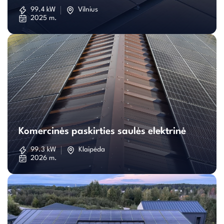
saulės
99.4 kW
Vilnius
2025 m.
elektrinė
Komercinės
paskirties
Komercinės paskirties saulės elektrinė
saulės
99.3 kW
Klaipėda
2026 m.
elektrinė