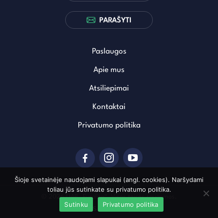
PARAŠYTI
Paslaugos
Apie mus
Atsiliepimai
Kontaktai
Privatumo politika
Šioje svetainėje naudojami slapukai (angl. cookies). Naršydami
toliau jūs sutinkate su privatumo politika.
© 2026 UAB „Euralita“. Visos teisės saugomos.
Sutinku
Privatumo politika
Sukurta: