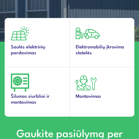
Saulės elektrinių
Elektromobilių įkrovimo
pardavimas
stotelės
Šilumos siurbliai ir
Montavimas
montavimas
Gaukite pasiūlymą per