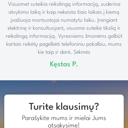
Visuomet suteikia reikalingą informaciją, suderina
e
atvykimo laiką ir kaip nekeista šiais laikais į kiemą
įvažiuoja montuotojai numatytu laiku. Įrengiant
elektrinę ir konsultuojant, visuome suteikė tikslią ir
reikalingą informaciją. Vyresniems žmonėms galbūt
kartais reikėtų pagelbėti telefoniniu pokalbiu, mums
kie taip ir darė. Sėkmės
Kęstas P.
Turite klausimų?
Parašykite mums ir mielai Jums
atsakysime!