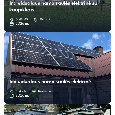
Individualaus namo saulės elektrinė su
namo
kaupikliais
saulės
6.44 kW
Vilnius
2026 m.
elektrinė
su
kaupikliais
Individualaus
namo
Individualaus namo saulės elektrinė
saulės
5.4 kW
Radviliškis
2026 m.
elektrinė