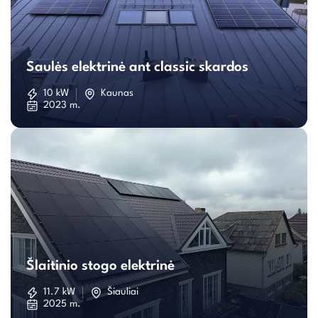
Saulės
elektrinė
Saulės elektrinė ant classic skardos
ant
10 kW
Kaunas
2023 m.
classic
skardos
Šlaitinio
stogo
Šlaitinio stogo elektrinė
elektrinė
11.7 kW
Šiauliai
2025 m.