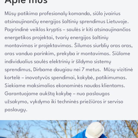
Apie mus
Mūsų patikima profesionalų komanda, siūlo įvairius
atsinaujinančių energijos šaltinių sprendimus Lietuvoje.
Pagrindinė veiklos kryptis – saulės ir kiti atsinaujinančios
energetikos projektai, tvarių energijos šaltinių
montavimas ir projektavimas. Šilumos siurblių oras oras,
oras vanduo parinkim, prekyba ir montavimas. Siūlome
individualius saulės elektrinių ir šildymo sistemų
sprendimus, Dirbame daugiau nei 7 metus. Mūsų vizitinė
kortelė – inovatyvūs spendimai, kokybė, patikimumas.
Siekiame maksimalios ekonominės naudos klientams.
Garantuojame aukštą kokybę – nuo paslaugos
užsakymo, vykdymo iki techninės priežiūros ir serviso
paslaugų.