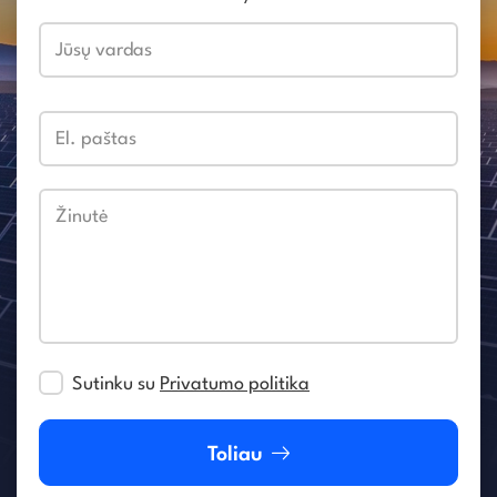
Jūsų vardas
El. paštas
Žinutė
Sutinku su
Privatumo politika
Toliau