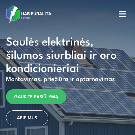
Saulės elektrinės,
šilumos siurbliai ir oro
kondicionieriai
Montavimas, priežiūra ir aptarnavimas
GAUKITE PASIŪLYMĄ
APIE MUS