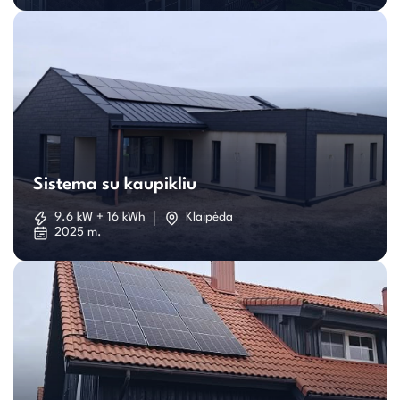
Sistema
su
Sistema su kaupikliu
kaupikliu
9.6 kW + 16 kWh
Klaipėda
2025 m.
Individualaus