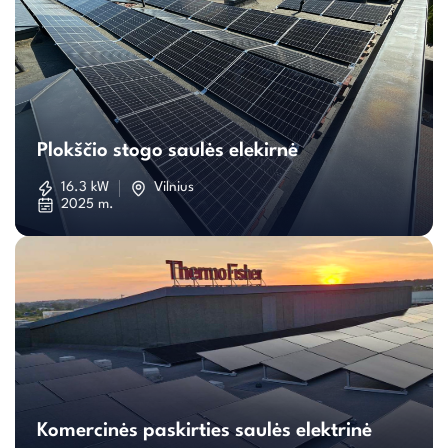
Plokščio
stogo
Plokščio stogo saulės elekirnė
saulės
16.3 kW
Vilnius
2025 m.
elekirnė
Komercinės
paskirties
Komercinės paskirties saulės elektrinė