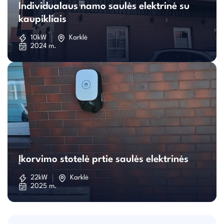
Individualaus namo saulės elektrinė su
namo
kaupikliais
saulės
10kW
Karklė
2024 m.
elektrinė
su
kaupikliais
Įkorvimo
stotelė
Įkorvimo stotelė prtie saulės elektrinės
prtie
22kW
Karklė
2025 m.
saulės
elektrinės