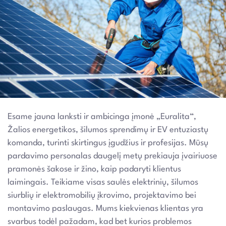
Esame jauna lanksti ir ambicinga įmonė „Euralita“,
Žalios energetikos, šilumos sprendimų ir EV entuziastų
komanda, turinti skirtingus įgudžius ir profesijas. Mūsų
pardavimo personalas daugelį metų prekiauja įvairiuose
pramonės šakose ir žino, kaip padaryti klientus
laimingais. Teikiame visas saulės elektrinių, šilumos
siurblių ir elektromobilių įkrovimo, projektavimo bei
montavimo paslaugas. Mums kiekvienas klientas yra
svarbus todėl pažadam, kad bet kurios problemos