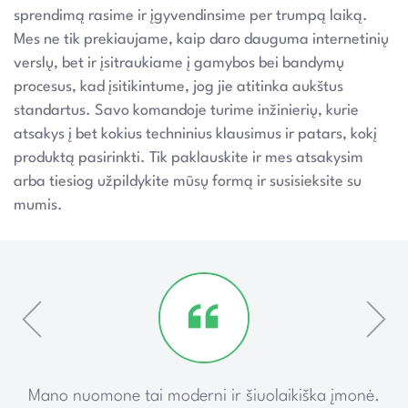
sprendimą rasime ir įgyvendinsime per trumpą laiką.
Mes ne tik prekiaujame, kaip daro dauguma internetinių
verslų, bet ir įsitraukiame į gamybos bei bandymų
procesus, kad įsitikintume, jog jie atitinka aukštus
standartus. Savo komandoje turime inžinierių, kurie
atsakys į bet kokius techninius klausimus ir patars, kokį
produktą pasirinkti. Tik paklauskite ir mes atsakysim
arba tiesiog užpildykite mūsų formą ir susisieksite su
mumis.
ką
Mano nuomone tai moderni ir šiuolaikiška įmonė.
P